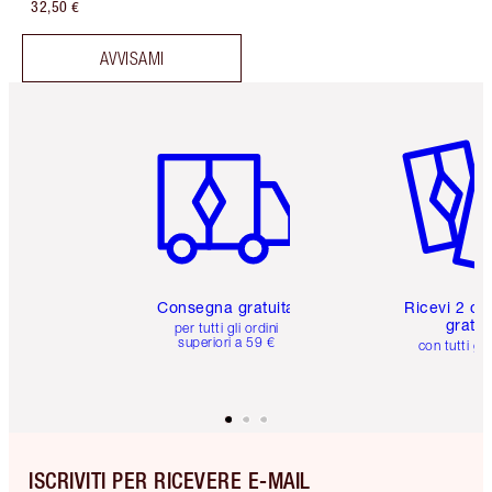
32,50 €
AVVISAMI
Articolo 1 di 6
Articolo
Consegna gratuita
Ricevi 2 ca
gratuit
per tutti gli ordini
superiori a 59 €
con tutti gli
ISCRIVITI PER RICEVERE E-MAIL