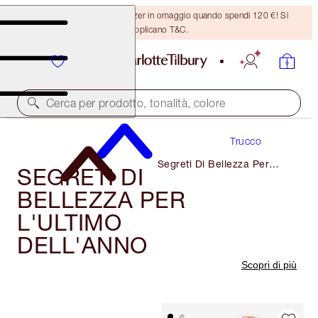
Ricevi un pennello per bronzer in omaggio quando spendi 120 €! Si
applicano T&C.
Cerca per prodotto, tonalità, colore
Trucco
Segreti Di Bellezza Per
SEGRETI DI
L'ultimo Dell'anno
BELLEZZA PER
L'ULTIMO
DELL'ANNO
Scopri di più