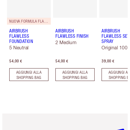
NUOVA FORMULA FLAWLESS
AIRBRUSH
AIRBRUSH
AIRBRUSH
FLAWLESS
FLAWLESS FINISH
FLAWLESS SET
FOUNDATION
SPRAY
2 Medium
5 Neutral
Original 100 
54,00 €
54,00 €
39,00 €
AGGIUNGI ALLA
AGGIUNGI ALLA
AGGIUNGI AL
SHOPPING BAG
SHOPPING BAG
SHOPPING B
Articolo 1 di 6
Articolo