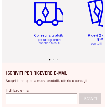
Consegna gratuita
Ricevi 2 ca
gratuit
per tutti gli ordini
superiori a 59 €
con tutti gli
ISCRIVITI PER RICEVERE E-MAIL
Scopri in anteprima nuovi prodotti, offerte e consigli
Indirizzo e-mail
ISCRIVITI