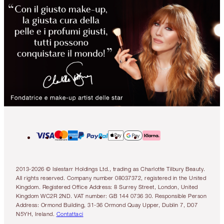
2013-2026 © Islestarr Holdings Ltd., trading as Charlotte Tilbury Beauty.
All rights reserved. Company number 08037372, registered in the United
Kingdom. Registered Office Address: 8 Surrey Street, London, United
Kingdom WC2R 2ND. VAT number: GB 144 0736 30. Responsible Person
Address: Ormond Building, 31-36 Ormond Quay Upper, Dublin 7, D07
N5YH, Ireland.
Contattaci