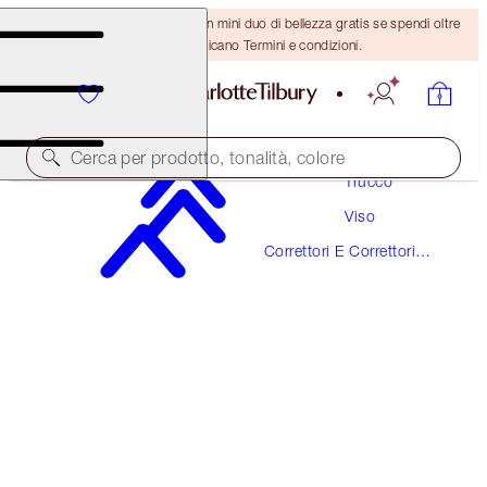
ULTIMA OCCASIONE! Ricevi un mini duo di bellezza gratis se spendi oltre
110 €! Si applicano Termini e condizioni.
Cerca per prodotto, tonalità, colore
Trucco
Viso
NOVITÀ
Correttori E Correttori
AIRBRUSH FLAWLESS BLUR CONCEALER
Del Colore
5 MEDIUM
38,00 €
(
45,78 €
/
10
g
)