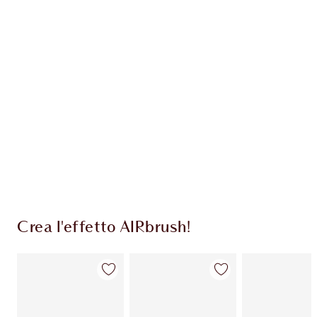
ESCLUSIVE CHARLOTTE TILBURY
Il club fedeltà Charlotte's Darlings. Guadagna
Monete Fedeltà ogni volta che acquisti!
Consegna standard gratuita per gli ordini
superiori a 59,00 €
Scegli 2 campioni gratuiti al momento del
pagamento
Crea l'effetto AIRbrush!