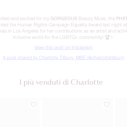
GORGEOUS
PHE
rilled and excited for my
Beauty Muse, the
ded the Human Rights Campaign Equality Award last night at
a in Los Angeles for her contributions as an artist and activ
inclusive world for the LGBTQ+ community! 🏆✨
View this post on Instagram
A post shared by Charlotte Tilbury, MBE (@charlottetilbury)
I più venduti di Charlotte
Articolo 2 di 14
Articolo 3 di 14