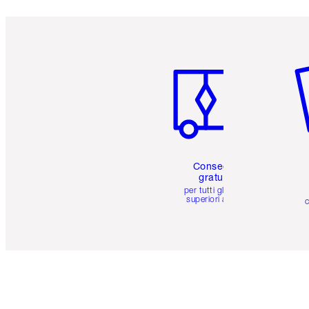
Articolo 1 di 6
Art
Consegna
gratuita
per tutti gli ordini
superiori a 59 €
c