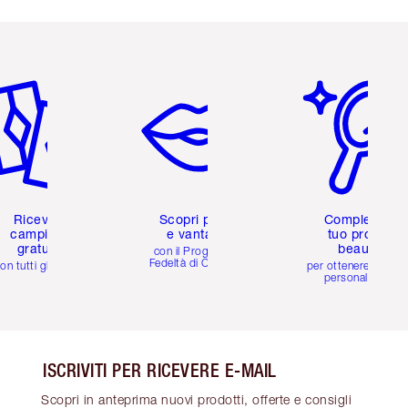
icolo 2 di 6
Articolo 3 di 6
Articolo 4 di 6
Ricevi 2
Scopri premi
Completa il
campioni
e vantaggi
tuo profilo
gratuiti
beauty
con il Programma
Fedeltà di Charlotte
on tutti gli ordini
per ottenere consigl
personalizzati
ISCRIVITI PER RICEVERE E-MAIL
Scopri in anteprima nuovi prodotti, offerte e consigli