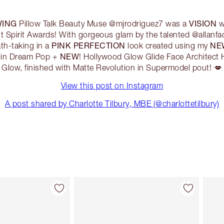
ING
VISION
Pillow Talk Beauty Muse @mjrodriguez7 was a
wh
t Spirit Awards! With gorgeous glam by the talented @allanf
PINK PERFECTION
NE
th-taking in a
look created using my
NEW
 in Dream Pop +
! Hollywood Glow Glide Face Architect H
Glow, finished with Matte Revolution in Supermodel pout! 💋
View this post on Instagram
A post shared by Charlotte Tilbury, MBE (@charlottetilbury)
Articolo 2 di 83
Articolo 3 di 83