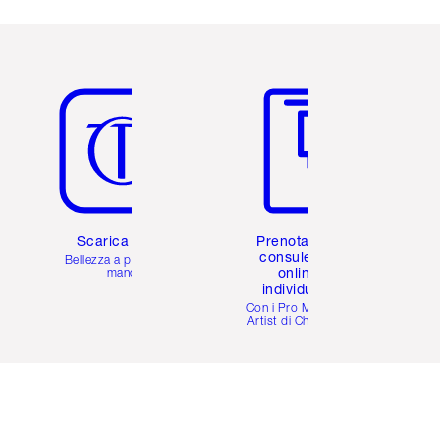
Articolo 5 di 6
Articolo 6 di 6
Scarica l'app
Prenota una
consulenza
Bellezza a portata di
online
mano
individuale
i
Con i Pro Make-up
Artist di Charlotte.