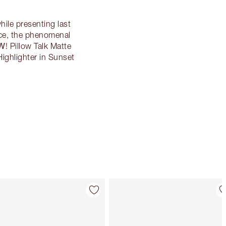
ile presenting last
ace, the phenomenal
W
! Pillow Talk Matte
ighlighter in Sunset
Articolo 4 di 83
Articolo 5 di 8