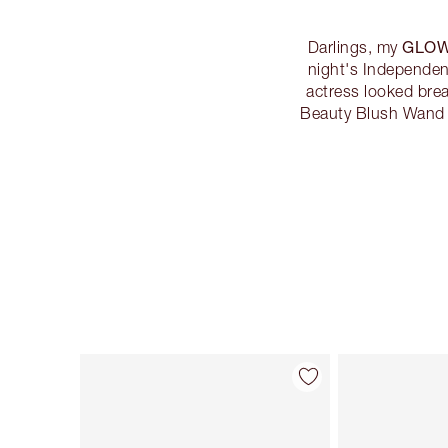
GLOW
Darlings, my
night's Independen
actress looked brea
Beauty Blush Wand
Articolo 1 di 83