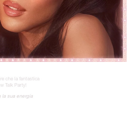
re che la fantastica
w Talk Party!
 la sua energia