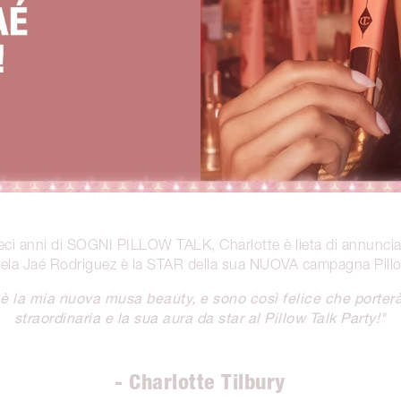
ieci anni di SOGNI PILLOW TALK, Charlotte è lieta di annuncia
aela Jaé Rodriguez è la STAR della sua NUOVA campagna Pillo
è la mia nuova musa beauty, e sono così felice che porterà
straordinaria e la sua aura da star al Pillow Talk Party!"
- Charlotte Tilbury