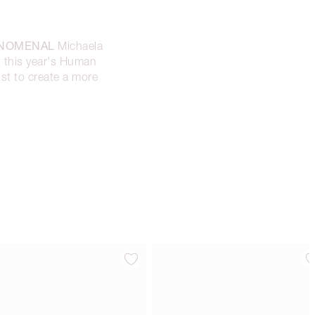
NOMENAL
Michaela
 this year's Human
ist to create a more
Articolo 4 di 14
Articolo 5 di 1