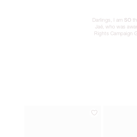
SO
Darlings, I am
th
Jaé, who was awar
Rights Campaign Gal
Articolo 1 di 14