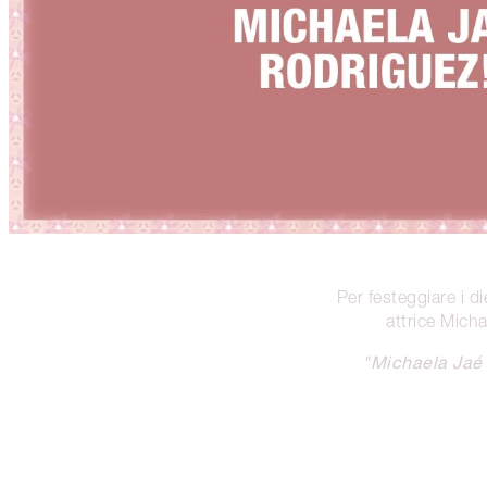
Per festeggiare i d
attrice Mich
"Michaela Jaé 