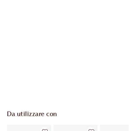
Guadagna 70 Monete Fedeltà
Scopri di più
ESCLUSIVE CHARLOTTE TILBURY
Il club fedeltà Charlotte's Darlings. Guadagna
Monete Fedeltà ogni volta che acquisti!
Consegna standard gratuita per gli ordini
superiori a 59,00 €
Scegli 2 campioni gratuiti al momento del
pagamento
Da utilizzare con