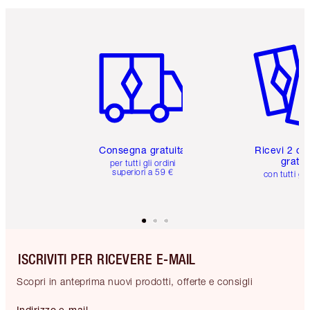
Articolo 1 di 6
Articolo
Consegna gratuita
Ricevi 2 ca
gratuit
per tutti gli ordini
superiori a 59 €
con tutti gli
ISCRIVITI PER RICEVERE E-MAIL
Scopri in anteprima nuovi prodotti, offerte e consigli
Indirizzo e-mail