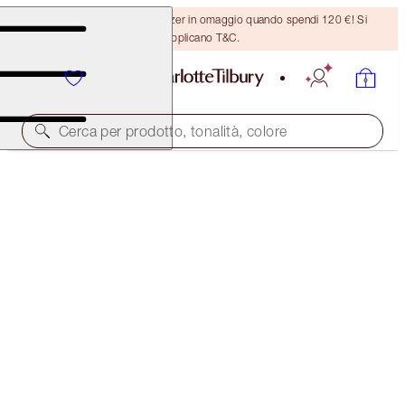
Ricevi un pennello per bronzer in omaggio quando spendi 120 €! Si
applicano T&C.
Cerca per prodotto, tonalità, colore
PILLOW TALK BIG LIP PLUMPGASM DUO
LIP KIT
70,00 €
(
127,27 €
/
10
g
)