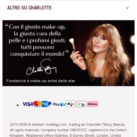
ALTRO SU CHARLOTTE
2013-2026 © Islestarr Holdings Ltd., trading as Charlotte Tilbury Beauty.
All rights reserved. Company number 08037372, registered in the United
Kingdom. Registered Office Address: 8 Surrey Street, London, United