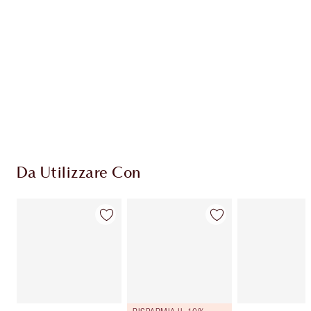
ESCLUSIVE CHARLOTTE TILBURY
Il club fedeltà Charlotte's Darlings. Guadagna
Monete Fedeltà ogni volta che acquisti!
Consegna standard gratuita per gli ordini
superiori a 59,00 €
Scegli 2 campioni gratuiti al momento del
pagamento
Da Utilizzare Con