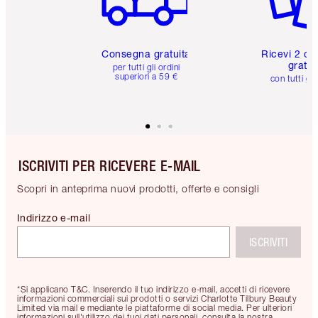
Consegna gratuita
Ricevi 2 ca
gratuit
per tutti gli ordini
superiori a 59 €
con tutti gli
ISCRIVITI PER RICEVERE E-MAIL
Scopri in anteprima nuovi prodotti, offerte e consigli
Indirizzo e-mail
ISCRIVITI
*Si applicano T&C. Inserendo il tuo indirizzo e-mail, accetti di ricevere
informazioni commerciali sui prodotti o servizi Charlotte Tilbury Beauty
Limited via mail e mediante le piattaforme di social media. Per ulteriori
informazioni sull'utilizzo dei tuoi dati personali, consulta la nostra