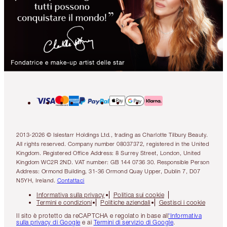
2013-2026 © Islestarr Holdings Ltd., trading as Charlotte Tilbury Beauty.
All rights reserved. Company number 08037372, registered in the United
Kingdom. Registered Office Address: 8 Surrey Street, London, United
Kingdom WC2R 2ND. VAT number: GB 144 0736 30. Responsible Person
Address: Ormond Building, 31-36 Ormond Quay Upper, Dublin 7, D07
N5YH, Ireland.
Contattaci
Informativa sulla privacy
Politica sui cookie
Termini e condizioni
Politiche aziendali
Gestisci i cookie
Il sito è protetto da reCAPTCHA e regolato in base all
'Informativa
sulla privacy di Google
e ai
Termini di servizio di Google
.