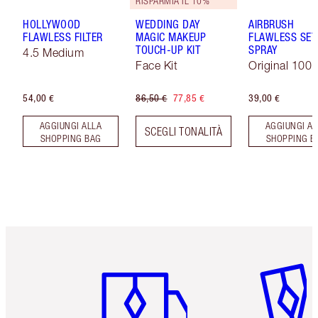
RISPARMIA IL 10%
HOLLYWOOD
WEDDING DAY
AIRBRUSH
FLAWLESS FILTER
MAGIC MAKEUP
FLAWLESS SET
TOUCH-UP KIT
SPRAY
4.5 Medium
Face Kit
Original 100 
54,00 €
86,50 €
77,85 €
39,00 €
AGGIUNGI ALLA
AGGIUNGI AL
SCEGLI TONALITÀ
SHOPPING BAG
SHOPPING B
Articolo 1 di 6
Articolo