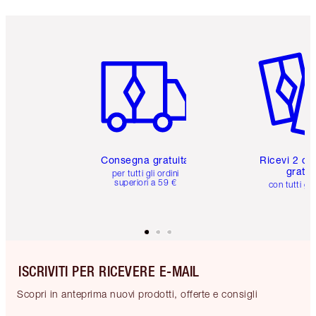
Articolo 1 di 6
Articolo
Consegna gratuita
Ricevi 2 ca
gratuit
per tutti gli ordini
superiori a 59 €
con tutti gli
ISCRIVITI PER RICEVERE E-MAIL
Scopri in anteprima nuovi prodotti, offerte e consigli