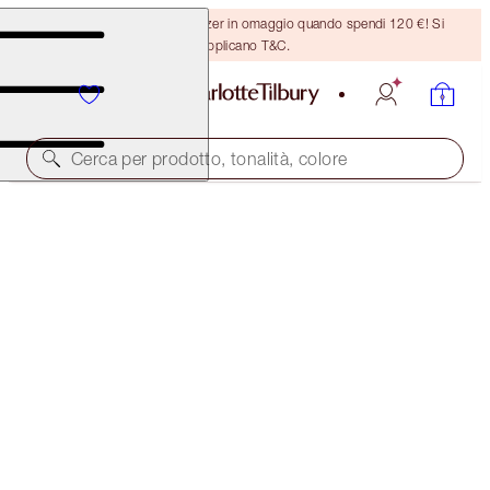
Ricevi un pennello per bronzer in omaggio quando spendi 120 €! Si
applicano T&C.
Cerca per prodotto, tonalità, colore
DEL VALORE DI 209 €!
THE ICONIC BEAUTY SECRETS EVERYONE WANTS
KIT
LIMITED EDITION MAKEUP & SKINCARE KIT
155,00 €
(
21,83 €
/
10
ml
)