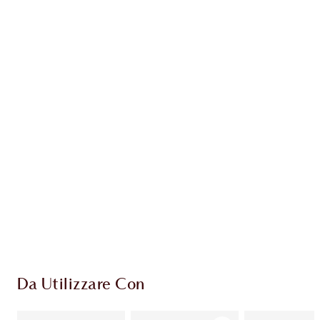
Guadagna 155 Monete Fedeltà
Scopri di più
ESCLUSIVE CHARLOTTE TILBURY
Il club fedeltà Charlotte's Darlings. Guadagna
Monete Fedeltà ogni volta che acquisti!
Consegna standard gratuita per gli ordini
superiori a 59,00 €
Scegli 2 campioni gratuiti al momento del
pagamento
Da Utilizzare Con