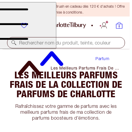
Recevez un pinceau Bronzing Brush en cadeau dès 120 € d'achats ! Offre
soumise à conditions.
Rechercher nom du produit, teinte, couleur
Parfum
Les Meilleurs Parfums Frais De La
LES MEILLEURS PARFUMS
Collection De Parfums De
Charlotte
FRAIS DE LA COLLECTION DE
PARFUMS DE CHARLOTTE
Rafraîchissez votre gamme de parfums avec les
meilleurs parfums frais de ma collection de
parfums boosteurs d'émotions.