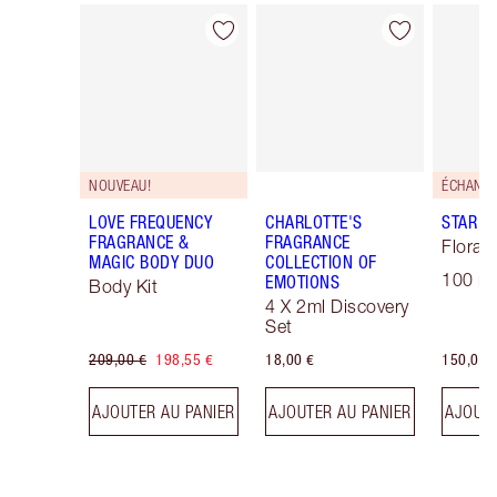
Article 1 sur 30
Article 2 sur 30
NOUVEAU!
LOVE FREQUENCY
CHARLOTTE'S
STAR C
FRAGRANCE &
FRAGRANCE
Floral 
MAGIC BODY DUO
COLLECTION OF
100 ml
EMOTIONS
Body Kit
4 X 2ml Discovery
Set
209,00 €
198,55 €
18,00 €
150,00 
AJOUTER AU PANIER
AJOUTER AU PANIER
AJOUTE