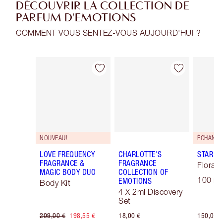
DÉCOUVRIR LA COLLECTION DE
PARFUM D'EMOTIONS
COMMENT VOUS SENTEZ-VOUS AUJOURD'HUI ?
Article 1 sur 30
Article 2 sur 30
NOUVEAU!
LOVE FREQUENCY
CHARLOTTE'S
STAR C
FRAGRANCE &
FRAGRANCE
Floral 
MAGIC BODY DUO
COLLECTION OF
100 ml
EMOTIONS
Body Kit
4 X 2ml Discovery
Set
209,00 €
198,55 €
18,00 €
150,00 