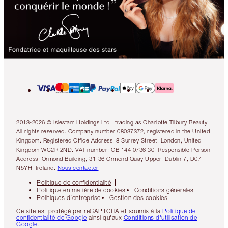
2013-2026 © Islestarr Holdings Ltd., trading as Charlotte Tilbury Beauty.
All rights reserved. Company number 08037372, registered in the United
Kingdom. Registered Office Address: 8 Surrey Street, London, United
Kingdom WC2R 2ND. VAT number: GB 144 0736 30. Responsible Person
Address: Ormond Building, 31-36 Ormond Quay Upper, Dublin 7, D07
N5YH, Ireland.
Nous contacter
Politique de confidentialité
Politique en matière de cookies
Conditions générales
Politiques d’entreprise
Gestion des cookies
Ce site est protégé par reCAPTCHA et soumis à la
Politique de
confidentialité de Google
ainsi qu'aux
Conditions d'utilisation de
Google
.