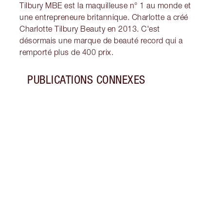
Tilbury MBE est la maquilleuse n° 1 au monde et
une entrepreneure britannique. Charlotte a créé
Charlotte Tilbury Beauty en 2013. C'est
désormais une marque de beauté record qui a
remporté plus de 400 prix.
PUBLICATIONS CONNEXES
Article 1 sur 18
COMM
LONG
À ES
Décou
faire
ainsi
colle
d'émo