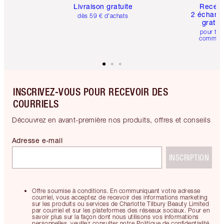
Livraison gratuite
Recev
2 échanti
dès 59 € d'achats
gratui
pour tou
comman
INSCRIVEZ-VOUS POUR RECEVOIR DES
COURRIELS
Découvrez en avant-première nos produits, offres et conseils
Adresse e-mail
INSCRIPTION
Offre soumise à conditions. En communiquant votre adresse
courriel, vous acceptez de recevoir des informations marketing
sur les produits ou services de Charlotte Tilbury Beauty Limited
par courriel et sur les plateformes des réseaux sociaux. Pour en
savoir plus sur la façon dont nous utilisons vos informations
personnelles, veuillez consulter notre Politique de confidentialité.