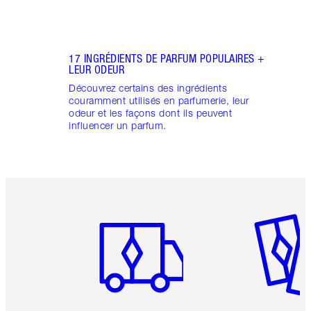
17 INGRÉDIENTS DE PARFUM POPULAIRES +
LEUR ODEUR
Découvrez certains des ingrédients
couramment utilisés en parfumerie, leur
odeur et les façons dont ils peuvent
influencer un parfum.
Article 1 sur 6
Article 