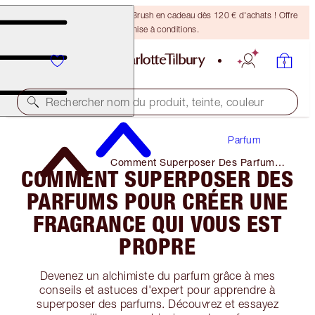
Recevez un pinceau Bronzing Brush en cadeau dès 120 € d'achats ! Offre
soumise à conditions.
Rechercher nom du produit, teinte, couleur
Parfum
Comment Superposer Des Parfums
COMMENT SUPERPOSER DES
Pour Créer Une Fragrance Qui Vous
Est Propre
PARFUMS POUR CRÉER UNE
FRAGRANCE QUI VOUS EST
PROPRE
Devenez un alchimiste du parfum grâce à mes
conseils et astuces d'expert pour apprendre à
superposer des parfums. Découvrez et essayez