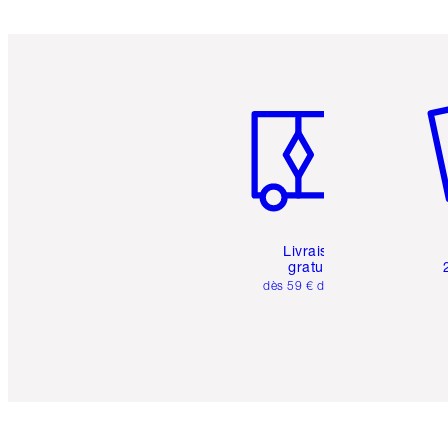
Article 1 sur 6
Art
Livraison
gratuite
dès 59 € d'achats