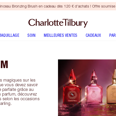
inceau Bronzing Brush en cadeau dès 120 € d'achats ! Offre soumise 
MAQUILLAGE
SOIN
MEILLEURES VENTES
CADEAUX
PA
UM
s magiques sur les
ue vous devez savoir
 parfaite grâce au
n parfum, découvrez
s selon les occasions
arling.