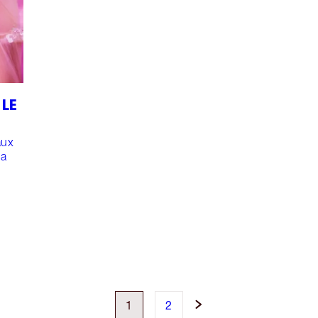
 LE
aux
ma
1
2