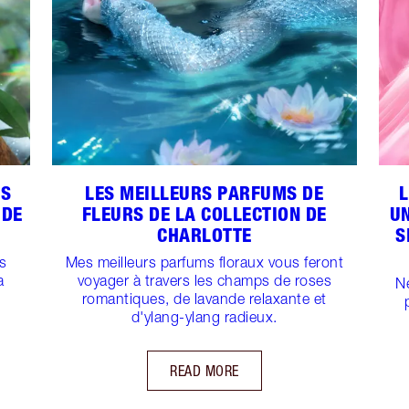
IS
LES MEILLEURS PARFUMS DE
 DE
FLEURS DE LA COLLECTION DE
UN
CHARLOTTE
S
s
Mes meilleurs parfums floraux vous feront
a
voyager à travers les champs de roses
N
romantiques, de lavande relaxante et
d'ylang-ylang radieux.
READ MORE