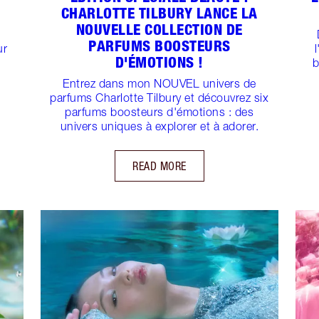
CHARLOTTE TILBURY LANCE LA
NOUVELLE COLLECTION DE
PARFUMS BOOSTEURS
ur
D'ÉMOTIONS !
b
Entrez dans mon NOUVEL univers de
parfums Charlotte Tilbury et découvrez six
parfums boosteurs d'émotions : des
univers uniques à explorer et à adorer.
READ MORE