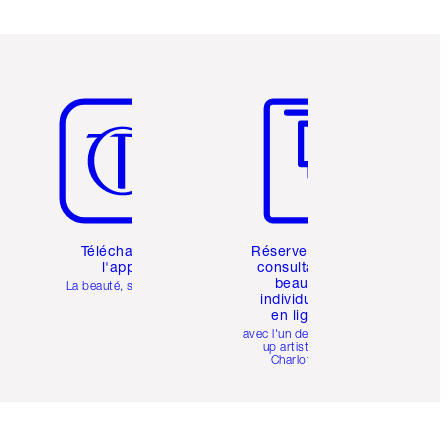
Article 5 sur 6
Article 6 sur 6
Téléchargez
Réservez une
l'appli
consultation
beauté
La beauté, simplifiée
individuelle
en ligne
avec l'un des make-
up artists de
Charlotte.