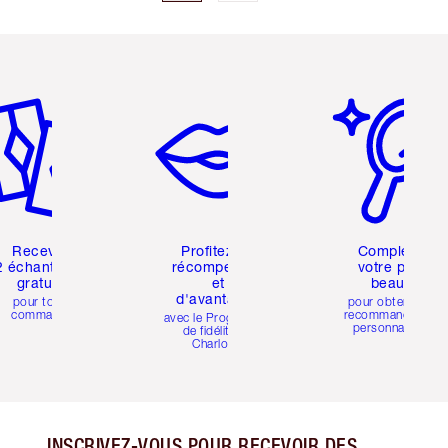
icle 2 sur 6
Article 3 sur 6
Article 4 sur 6
Recevez
Profitez de
Complétez
2 échantillons
récompenses
votre profil
gratuits
et
beauté
d'avantages
pour toute
pour obtenir des
commande
recommandations
avec le Programme
personnalisées
de fidélité de
Charlotte
INSCRIVEZ-VOUS POUR RECEVOIR DES