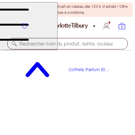
Recevez un pinceau Bronzing Brush en cadeau dès 120 € d'achats ! Offre
soumise à conditions.
Rechercher nom du produit, teinte, couleur
D'UNE VALEUR DE 173 € !
Coffrets Parfum Et
JOYPHORIA
Cadeaux Parfumés
PERFUME GIFT SET
150,00 €
(
136,36 €
/
100
ml
)