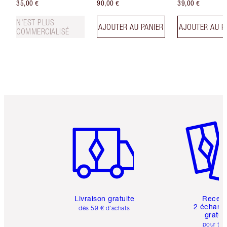
35,00 €
90,00 €
39,00 €
N'EST PLUS
AJOUTER AU PANIER
AJOUTER AU P
COMMERCIALISÉ
Article 1 sur 6
Article 
Livraison gratuite
Recev
2 échanti
dès 59 € d'achats
gratui
pour tou