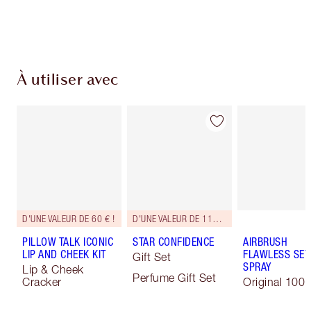
Choissisez 2 échantillons gratuits au moment
de confirmer vos achats
À utiliser avec
D'UNE VALEUR DE 60 € !
D'UNE VALEUR DE 113 € !
PILLOW TALK ICONIC
STAR CONFIDENCE
AIRBRUSH
LIP AND CHEEK KIT
FLAWLESS SET
Gift Set
SPRAY
Lip & Cheek
Perfume Gift Set
Cracker
Original 100 