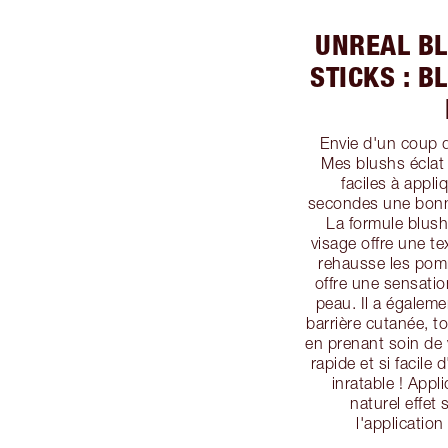
UNREAL B
STICKS : B
Envie d'un coup d
Mes blushs éclat
faciles à appl
secondes une bonne 
La formule blus
visage offre une te
rehausse les pomm
offre une sensatio
peau. Il a égaleme
barrière cutanée, t
en prenant soin de 
rapide et si facile 
inratable ! Appl
naturel effe
l'application