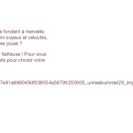
e fondent à merveille
ini soyeux et veloutés,
les joues ?
flatteuse ! Pour vous
ils pour choisir votre
2c7e91a999049df336554a5879f/250005_unrealsummer25_im