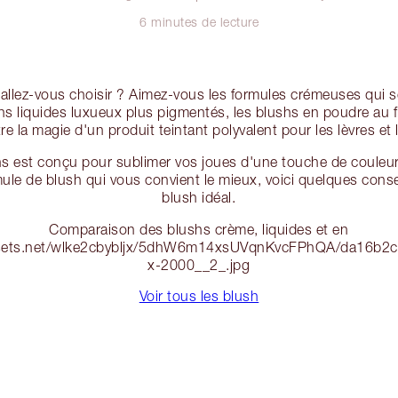
6 minutes de lecture
 allez-vous choisir ? Aimez-vous les formules crémeuses qui s
shs liquides luxueux plus pigmentés, les blushs en poudre au f
re la magie d'un produit teintant polyvalent pour les lèvres et 
 est conçu pour sublimer vos joues d'une touche de couleur 
rmule de blush qui vous convient le mieux, voici quelques conse
blush idéal.
Comparaison des blushs crème, liquides et en
assets.net/wlke2cbybljx/5dhW6m14xsUVqnKvcFPhQA/da16b
x-2000__2_.jpg
Voir tous les blush