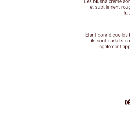
Les blushs crème sont
et subtilement roug
fa
Étant donné que les 
ils sont parfaits 
également appl
D