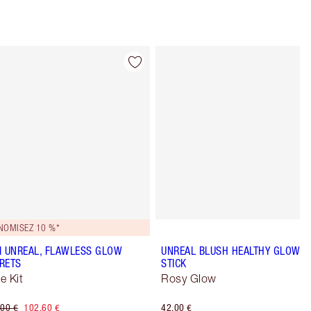
Article 4 sur 61
Article 5 sur 
NOMISEZ 10 %*
I UNREAL, FLAWLESS GLOW
UNREAL BLUSH HEALTHY GLOW
RETS
STICK
e Kit
Rosy Glow
00 €
102,60 €
42,00 €