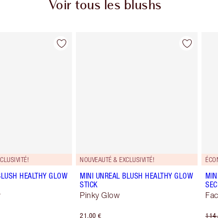
Voir tous les blushs
Article 2 sur 61
Article 3 sur 61
CLUSIVITÉ!
NOUVEAUTÉ & EXCLUSIVITÉ!
ÉCO
BLUSH HEALTHY GLOW
MINI UNREAL BLUSH HEALTHY GLOW
MIN
STICK
SEC
w
Pinky Glow
Fac
21,00 €
114,