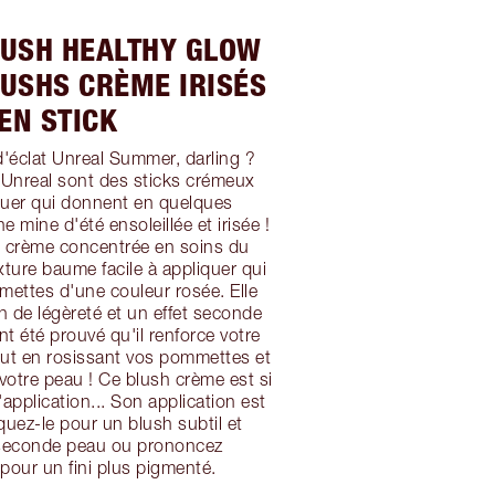
LUSH HEALTHY GLOW
LUSHS CRÈME IRISÉS
EN STICK
'éclat Unreal Summer, darling ?
 Unreal sont des sticks crémeux
iquer qui donnent en quelques
mine d'été ensoleillée et irisée !
h crème concentrée en soins du
xture baume facile à appliquer qui
ettes d'une couleur rosée. Elle
n de légèreté et un effet seconde
nt été prouvé qu'il renforce votre
out en rosissant vos pommettes et
votre peau ! Ce blush crème est si
d'application... Son application est
iquez-le pour un blush subtil et
t seconde peau ou prononcez
 pour un fini plus pigmenté.