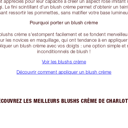
 appréciés pour leur capacité à créer un aspect rosé imitant 
i. Le fini scintillant d'un blush crème permet d'obtenir un teint
isant ressortir les pommettes, sans matifier votre base lumineu
Pourquoi porter un blush crème
blushs crème s'estompent facilement et se fondent merveilleu
pour les novices en maquillage, qui ont tendance à en applique
iquer un blush crème avec vos doigts : une option simple et 
inconditionnels de blush !
Voir les blushs crème
Découvrir comment appliquer un blush crème
ÉCOUVREZ LES MEILLEURS BLUSHS CRÈME DE CHARLOT