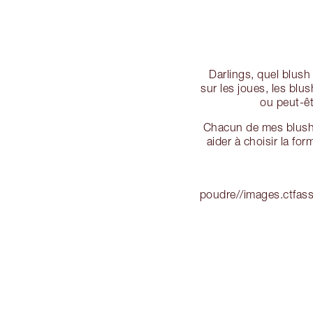
Darlings, quel blush
sur les joues, les blu
ou peut-êt
Chacun de mes blushs
aider à choisir la fo
poudre//images.ctf