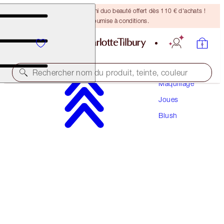
DERNIÈRE CHANCE ! Un mini duo beauté offert dès 110 € d'achats !
Offre soumise à conditions.
Rechercher nom du produit, teinte, couleur
Maquillage
Joues
UNREAL BLUSH HEALTHY GLOW STICK
Blush
BERRY GLOW
42,00 €
(
46,67 €
/
10
g
)