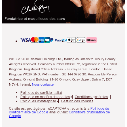
2013-2026 © Islestarr Holdings Ltd., trading as Charlotte Tilbury Beauty.
All rights reserved. Company number 08037372, registered in the United
Kingdom. Registered Office Address: 8 Surrey Street, London, United
Kingdom WC2R 2ND. VAT number: GB 144 0736 30. Responsible Person
Address: Ormond Building, 31-36 Ormond Quay Upper, Dublin 7, D07
N5YH, Ireland.
Nous contacter
Politique de confidentialité
Politique en matière de cookies
Conditions générales
Politiques d’entreprise
Gestion des cookies
Ce site est protégé par reCAPTCHA et soumis à la
Politique de
confidentialité de Google
ainsi qu'aux
Conditions d'utilisation de
Google
.