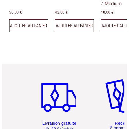
Effet Sublima
7 Medium
50,00 €
42,00 €
48,00 €
AJOUTER AU PANIER
AJOUTER AU PANIER
AJOUTER AU P
Article 1 sur 6
Article 
Livraison gratuite
Recev
2 échanti
dès 59 € d'achats