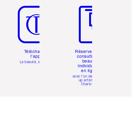
Téléchargez
Réservez une
l'appli
consultation
beauté
La beauté, simplifiée
individuelle
en ligne
avec l'un des make-
up artists de
Charlotte.