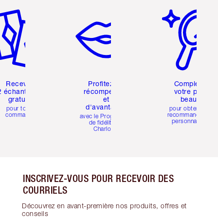
Recevez
Profitez de
Complétez
2 échantillons
récompenses
votre profil
gratuits
et
beauté
d'avantages
pour toute
pour obtenir des
commande
recommandations
avec le Programme
personnalisées
de fidélité de
Charlotte
INSCRIVEZ-VOUS POUR RECEVOIR DES
COURRIELS
Découvrez en avant-première nos produits, offres et
conseils