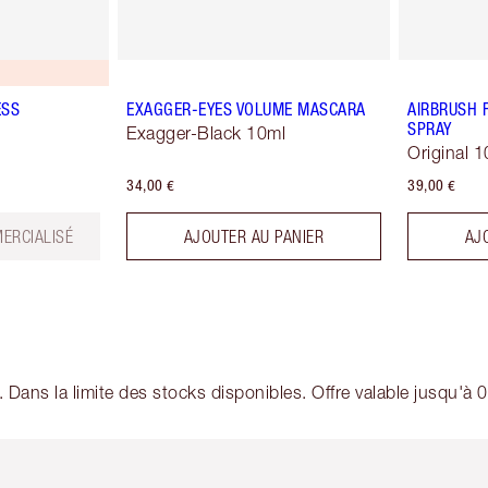
ESS
EXAGGER-EYES VOLUME MASCARA
AIRBRUSH 
SPRAY
Exagger-Black 10ml
Original 1
34,00 €
39,00 €
ERCIALISÉ
AJOUTER AU PANIER
AJ
. Dans la limite des stocks disponibles. Offre valable jusqu'à
icle 2 sur 6
Article 3 sur 6
Article 4 sur 6