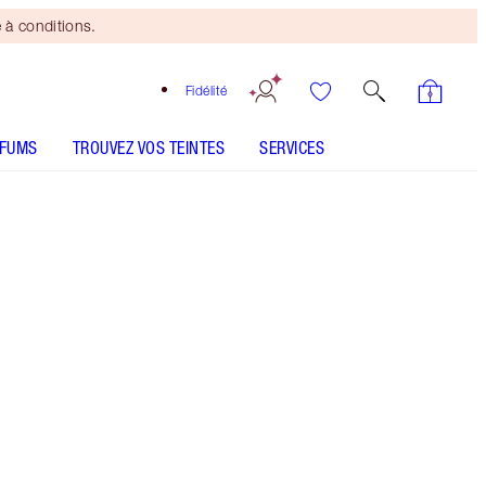
 à conditions.
Fidélité
RFUMS
TROUVEZ VOS TEINTES
SERVICES
HYALURONIC HAPPIKISS - Sélectionner la teinte
BEAUTY LIGHT WAND - Sélectionner la teinte
CHEEK TO CHIC - Sélectionner la teinte