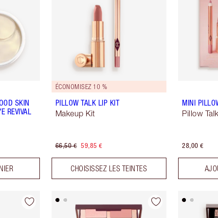
ÉCONOMISEZ 10 %
OOD SKIN
PILLOW TALK LIP KIT
MINI PILLO
E REVIVAL
Makeup Kit
Pillow Tal
66,50 €
59,85 €
28,00 €
NIER
CHOISISSEZ LES TEINTES
AJO