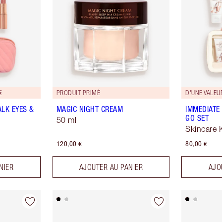
€
PRODUIT PRIMÉ
D'UNE VALEUR
ALK EYES &
MAGIC NIGHT CREAM
IMMEDIATE 
GO SET
50 ml
Skincare K
120,00 €
80,00 €
NIER
AJOUTER AU PANIER
AJO