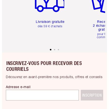
Livraison gratuite
Recev
2 échanti
dès 59 € d'achats
gratui
pour tou
comman
INSCRIVEZ-VOUS POUR RECEVOIR DES
COURRIELS
Découvrez en avant-première nos produits, offres et conseils
Adresse e-mail
INSCRIPTION