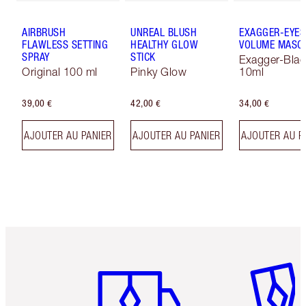
AIRBRUSH
UNREAL BLUSH
EXAGGER-EYES
FLAWLESS SETTING
HEALTHY GLOW
VOLUME MASC
SPRAY
STICK
Exagger-Blac
Original 100 ml
Pinky Glow
10ml
39,00 €
42,00 €
34,00 €
AJOUTER AU PANIER
AJOUTER AU PANIER
AJOUTER AU P
Article 1 sur 6
Article 