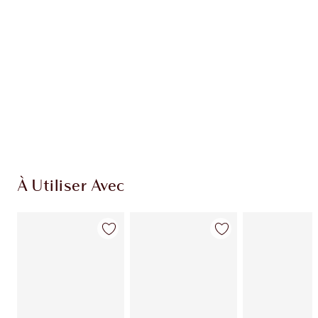
EXCLUSIVITÉS CHARLOTTE TILBURY
Club fidélité Charlotte's Darlings. Gagnez des
pièces de fidélité à chaque achat!
Livraison standard gratuite lorsque votre
montant atteint 59,00 €
Choissisez 2 échantillons gratuits au moment
de confirmer vos achats
À Utiliser Avec