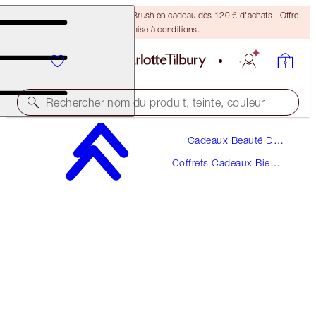
Recevez un pinceau Bronzing Brush en cadeau dès 120 € d'achats ! Offre
soumise à conditions.
Rechercher nom du produit, teinte, couleur
Cadeaux Beauté De
D'UNE VALEUR DE 69 €!
Luxe
Coffrets Cadeaux Bien
FRAGRANCE COLLECTION OF EMOTIONS
Emballés
PERFUME TRAVEL TRIO SET
LIMITED EDITION FRAGRANCE KIT
55,00 €
(
183,33 €
/
100
ml
)