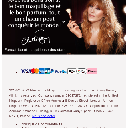
2013-2026 © Islestarr Holdings Ltd., trading as Charlotte Tilbury Beauty.
All rights reserved. Company number 08037372, registered in the United
Kingdom. Registered Office Address: 8 Surrey Street, London, United
Kingdom WC2R 2ND. VAT number: GB 144 0736 30. Responsible Person
Address: Ormond Building, 31-36 Ormond Quay Upper, Dublin 7, D07
N5YH, Ireland.
Nous contacter
Politique de confidentialité