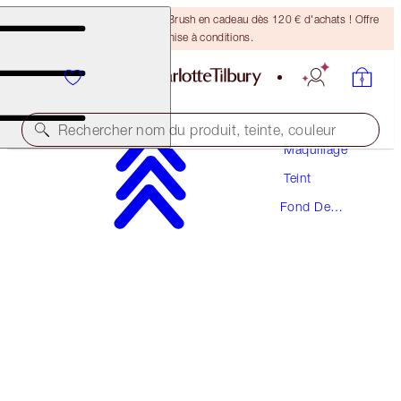
Recevez un pinceau Bronzing Brush en cadeau dès 120 € d'achats ! Offre
soumise à conditions.
Rechercher nom du produit, teinte, couleur
Maquillage
Teint
PRODUIT PRIMÉ
Fond De
BEAUTIFUL SKIN FOUNDATION
Teint
7 WARM
54,00 €