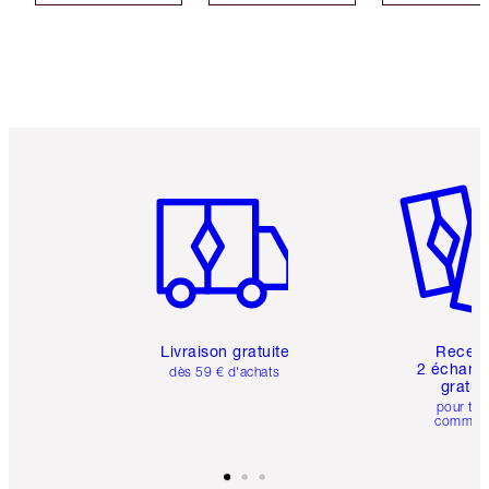
Article 1 sur 6
Article 
Livraison gratuite
Recev
2 échanti
dès 59 € d'achats
gratui
pour tou
comman