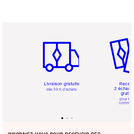
Article 1 sur 6
Article 
Livraison gratuite
Recev
2 échanti
dès 59 € d'achats
gratui
pour tou
comman