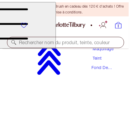
Recevez un pinceau Bronzing Brush en cadeau dès 120 € d'achats ! Offre
soumise à conditions.
Rechercher nom du produit, teinte, couleur
Maquillage
Teint
PRODUIT PRIMÉ
Fond De
BEAUTIFUL SKIN FOUNDATION
Teint
4 WARM
54,00 €