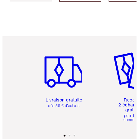
Article 1 sur 6
Article 
Livraison gratuite
Recev
2 échanti
dès 59 € d'achats
gratui
pour tou
comman