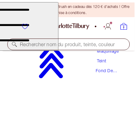
Recevez un pinceau Bronzing Brush en cadeau dès 120 € d'achats ! Offre
soumise à conditions.
Rechercher nom du produit, teinte, couleur
Maquillage
Teint
PRODUIT PRIMÉ
Fond De
BEAUTIFUL SKIN FOUNDATION
Teint
11 WARM
54,00 €