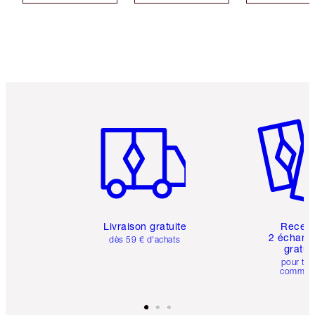
Article 1 sur 6
Article 
Livraison gratuite
Recev
2 échanti
dès 59 € d'achats
gratui
pour tou
comman