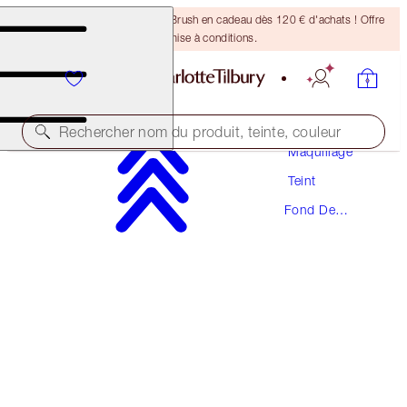
Recevez un pinceau Bronzing Brush en cadeau dès 120 € d'achats ! Offre
soumise à conditions.
Rechercher nom du produit, teinte, couleur
Maquillage
Teint
PRODUIT PRIMÉ
Fond De
BEAUTIFUL SKIN FOUNDATION
Teint
10 NEUTRAL
54,00 €