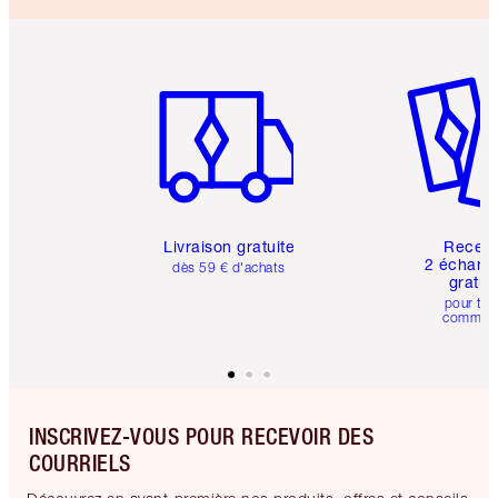
Article 1 sur 6
Article 
Livraison gratuite
Recev
2 échanti
dès 59 € d'achats
gratui
pour tou
comman
INSCRIVEZ-VOUS POUR RECEVOIR DES
COURRIELS