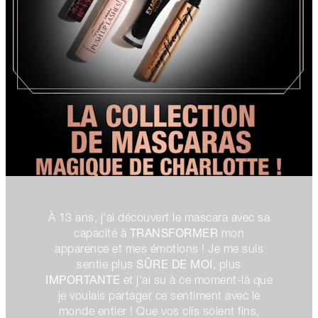
À 13 ans, j'ai découvert le mascara avec sa
TRANSFORMER
capacité à
mon
apparence et mes émotions ! Je me suis
SÛRE DE MOI,
sentie plus
plus
IMPORTANTE
et j'ai su à ce moment-là que
je voulais partager ce sentiment avec le
monde entier ! Que vos cils soient fins,