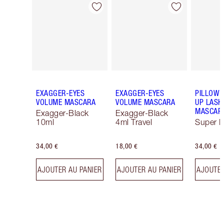
Article 1 sur 13
Article 2 sur 13
EXAGGER-EYES
EXAGGER-EYES
PILLOW 
VOLUME MASCARA
VOLUME MASCARA
UP LASH
MASCAR
Exagger-Black
Exagger-Black
10ml
4ml Travel
Super B
34,00 €
18,00 €
34,00 €
AJOUTER AU PANIER
AJOUTER AU PANIER
AJOUTER