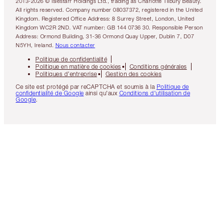
2013-2026 © Islestarr Holdings Ltd., trading as Charlotte Tilbury Beauty.
All rights reserved. Company number 08037372, registered in the United
Kingdom. Registered Office Address: 8 Surrey Street, London, United
Kingdom WC2R 2ND. VAT number: GB 144 0736 30. Responsible Person
Address: Ormond Building, 31-36 Ormond Quay Upper, Dublin 7, D07
N5YH, Ireland.
Nous contacter
Politique de confidentialité
Politique en matière de cookies
Conditions générales
Politiques d’entreprise
Gestion des cookies
Ce site est protégé par reCAPTCHA et soumis à la
Politique de
confidentialité de Google
ainsi qu'aux
Conditions d'utilisation de
Google
.