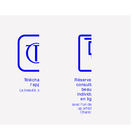
Article 5 sur 6
Article 6 sur 6
Téléchargez
Réservez une
l'appli
consultation
beauté
La beauté, simplifiée
individuelle
en ligne
avec l'un des make-
up artists de
Charlotte.