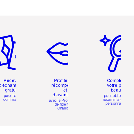
icle 2 sur 6
Article 3 sur 6
Article 4 sur 6
Recevez
Profitez de
Complétez
2 échantillons
récompenses
votre profil
gratuits
et
beauté
d'avantages
pour toute
pour obtenir des
commande
recommandations
avec le Programme
personnalisées
de fidélité de
Charlotte