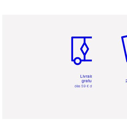
Article 1 sur 6
Art
Livraison
gratuite
dès 59 € d'achats