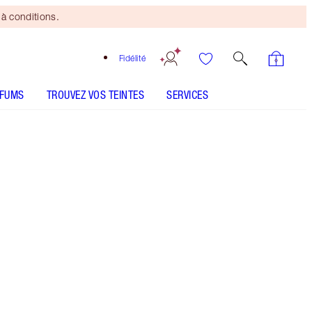
à conditions.
Fidélité
RFUMS
TROUVEZ VOS TEINTES
SERVICES
Super Black 4ml Travel