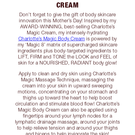
CREAM
Don’t forget to give the gift of body skincare
innovation this Mother’s Day! Inspired by my
AWARD-WINNING, best-selling Charlotte’s
Magic Cream, my intensely-hydrating
Charlotte’s Magic Body Cream
is powered by
my ‘Magic 8’ matrix of supercharged skincare
ingredients plus body-targeted ingredients to
LIFT, FIRM and TONE the LOOK and FEEL of
skin for a NOURISHED, RADIANT body glow!
Apply to clean and dry skin using Charlotte’s
Magic Massage Technique, massaging the
cream into your skin in upward sweeping
motions, concentrating on your stomach and
thighs up toward the heart to help boost
circulation and stimulate blood flow! Charlotte’s
Magic Body Cream can also be applied using
fingertips around your lymph nodes for a
lymphatic drainage massage, around your joints
to help relieve tension and around your thighs
and biceps to help invigorate the skin!