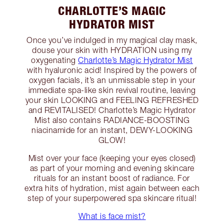
CHARLOTTE’S MAGIC
HYDRATOR MIST
Once you’ve indulged in my magical clay mask,
douse your skin with HYDRATION using my
oxygenating
Charlotte’s Magic Hydrator Mist
with hyaluronic acid! Inspired by the powers of
oxygen facials, it’s an unmissable step in your
immediate spa-like skin revival routine, leaving
your skin LOOKING and FEELING REFRESHED
and REVITALISED! Charlotte’s Magic Hydrator
Mist also contains RADIANCE-BOOSTING
niacinamide for an instant, DEWY-LOOKING
GLOW!
Mist over your face (keeping your eyes closed)
as part of your morning and evening skincare
rituals for an instant boost of radiance. For
extra hits of hydration, mist again between each
step of your superpowered spa skincare ritual!
What is face mist?