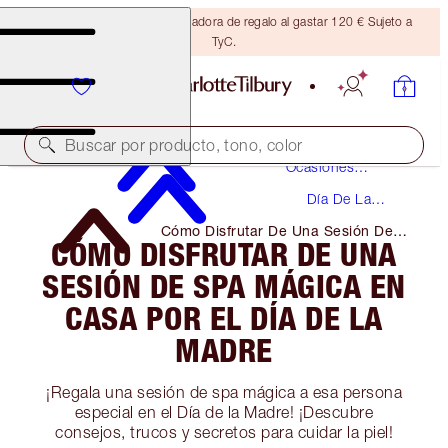
Consigue una brocha bronceadora de regalo al gastar 120 € Sujeto a
TyC.
Maquillaje
Buscar por producto, tono, color
Ocasiones
Especiales
Día De La
Madre
Cómo Disfrutar De Una Sesión De
CÓMO DISFRUTAR DE UNA
Spa Mágica En Casa Por El Día De
La Madre
SESIÓN DE SPA MÁGICA EN
CASA POR EL DÍA DE LA
MADRE
¡Regala una sesión de spa mágica a esa persona
especial en el Día de la Madre! ¡Descubre
consejos, trucos y secretos para cuidar la piel!