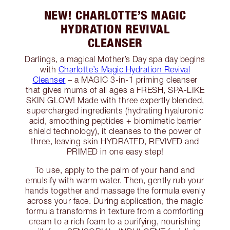
NEW! CHARLOTTE’S MAGIC
HYDRATION REVIVAL
CLEANSER
Darlings, a magical Mother’s Day spa day begins
with
Charlotte’s Magic Hydration Revival
Cleanser
– a MAGIC 3-in-1 priming cleanser
that gives mums of all ages a FRESH, SPA-LIKE
SKIN GLOW! Made with three expertly blended,
supercharged ingredients (hydrating hyaluronic
acid, smoothing peptides + biomimetic barrier
shield technology), it cleanses to the power of
three, leaving skin HYDRATED, REVIVED and
PRIMED in one easy step!
To use, apply to the palm of your hand and
emulsify with warm water. Then, gently rub your
hands together and massage the formula evenly
across your face. During application, the magic
formula transforms in texture from a comforting
cream to a rich foam to a purifying, nourishing