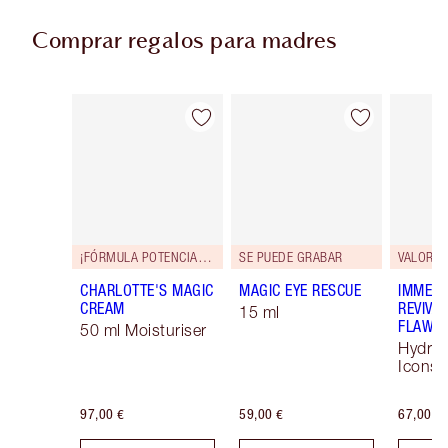
Comprar regalos para madres
Artículo 1 de 92
Artículo 2 de 92
¡FÓRMULA POTENCIADA!
SE PUEDE GRABAR
VALOR 9
CHARLOTTE'S MAGIC
MAGIC EYE RESCUE
IMMEDI
CREAM
REVIVA
15 ml
FLAWLE
50 ml Moisturiser
Hydrat
Icons 
97,00 €
59,00 €
67,00 €