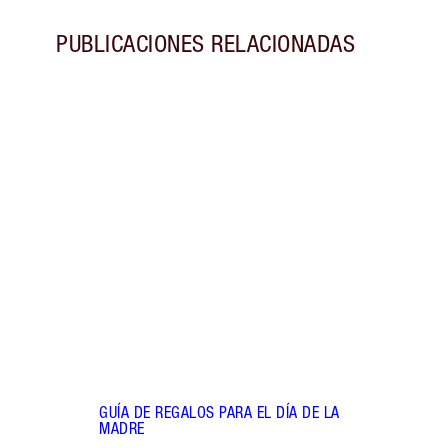
PUBLICACIONES RELACIONADAS
Artículo 1 de 6
LOOK
MADU
MADR
Descu
el Dí
preci
mund
GUÍA DE REGALOS PARA EL DÍA DE LA
MADRE