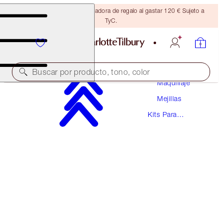
Consigue una brocha bronceadora de regalo al gastar 120 € Sujeto a
TyC.
Buscar por producto, tono, color
Maquillaje
Mejillas
PILLOW TALK BLUSH & GLOW GLIDE DUO
Kits Para
CHEEK KIT
Mejillas
87,00 €