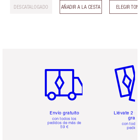
DESCATALOGADO
AÑADIR A LA CESTA
ELEGIR TO
Artículo 1 de 6
Artículo
Envío gratuito
Llévate 2 m
gratis
con todos los
pedidos de más de
con todos
59 €
pedido