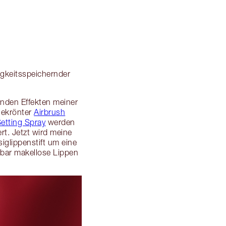
igkeitsspeichernder
nden Effekten meiner
gekrönter
Airbrush
Setting Spray
werden
rt. Jetzt wird meine
iglippenstift um eine
rbar makellose Lippen