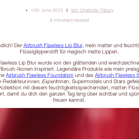
13th June 2023
Von Charlotte Tilbury
8 minute(n) lesezeit
ndlich! Der
Airbrush Flawless Lip Blur
, mein matter und feucht
Flüssiglippenstift für magisch matte Lippen.
lawless Lip Blur wurde von den glättenden und weichzeichne
Rbrush-Ikonen inspiriert. Legendäre Produkte wie mein preis
ine
Airbrush Flawless Foundation
und das
Airbrush Flawless 
y-Redakteur
innen, Expert
innen, Supermodels und Stars gefeie
llektion mit diesem feuchtigkeitsspeichernden, matten Flüss
ert, damit du dich den ganzen Tag lang über sichtbar und spü
freuen kannst.