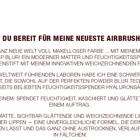
T DU BEREIT FÜR MEINE NEUESTE AIRBRUS
ANZ NEUE WELT VOLL MAKELLOSER FARBE ... MIT MEINE
IP BLUR! EIN MODERNER MATTER UND FEUCHTIGKEITSS
ENSTIFT MIT MEINEM INNOVATIVEN WEICHZEICHNENDEN F
WELTWEIT FÜHRENDEN LABOREN HABE ICH EINE SCHWE
T, DIE SOWOHL AUF DER PERFEKTEN POWDER BLUR TE
SEITS BELIEBTEN FEUCHTIGKEITSSPENDER HYALURONSÄ
 EINEM: SPENDET FEUCHTIGKEIT, KASCHIERT UND GLÄTTE
EINEM AUFTRAG.
MATTE, SICHTBAR GLÄTTENDE UND WEICHZEICHNENDE LI
ER LIPPEN — EINE UNVERGLEICHLICHE FORMEL, DIE DEI
N LÄSST UND DAS GANZ OHNE AUSTROCKNEN, VERLAU
IN FÄLTCHEN!