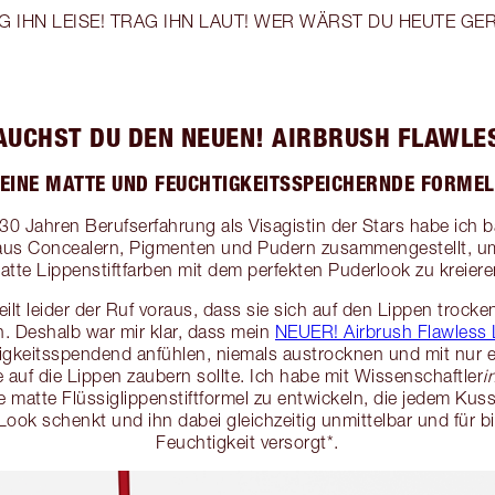
G IHN LEISE! TRAG IHN LAUT! WER WÄRST DU HEUTE GE
UCHST DU DEN NEUEN! AIRBRUSH FLAWLES
EINE MATTE UND FEUCHTIGKEITSSPEICHERNDE FORMEL
0 Jahren Berufserfahrung als Visagistin der Stars habe ich 
 aus Concealern, Pigmenten und Pudern zusammengestellt, 
atte Lippenstiftfarben mit dem perfekten Puderlook zu kreiere
eilt leider der Ruf voraus, dass sie sich auf den Lippen trocke
. Deshalb war mir klar, dass mein
NEUER! Airbrush Flawless 
igkeitsspendend anfühlen, niemals austrocknen und mit nur e
 auf die Lippen zaubern sollte. Ich habe mit Wissenschaftler
i
ne matte Flüssiglippenstiftformel zu entwickeln, die jedem Ku
ook schenkt und ihn dabei gleichzeitig unmittelbar und für b
Feuchtigkeit versorgt*.