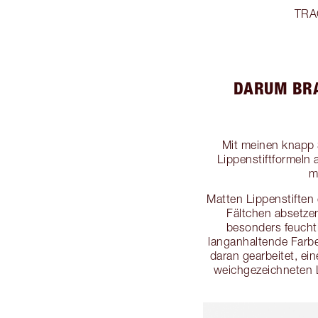
TRA
DARUM BRA
Mit meinen knapp 3
Lippenstiftformeln
m
Matten Lippenstiften 
Fältchen absetzen
besonders feucht
langanhaltende Farbe
daran gearbeitet, ei
weichgezeichneten L