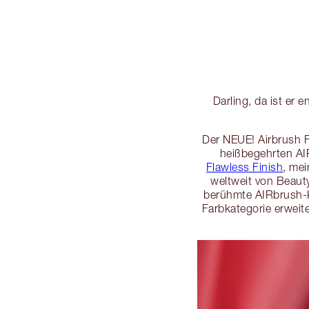
Darling, da ist er e
Der NEUE! Airbrush F
heißbegehrten AI
Flawless Finish
, me
weltweit von Beaut
berühmte AIRbrush-Ko
Farbkategorie erweit