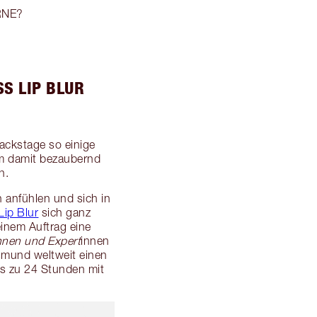
RNE?
S LIP BLUR
backstage so einige
um damit bezaubernd
n.
n anfühlen und sich in
Lip Blur
sich ganz
inem Auftrag eine
nnen und Expert
innen
ssmund weltweit einen
is zu 24 Stunden mit