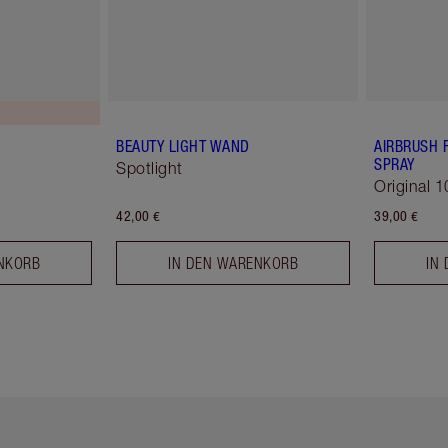
BEAUTY LIGHT WAND
AIRBRUSH 
SPRAY
Spotlight
Original 1
42,00 €
39,00 €
NKORB
IN DEN WARENKORB
IN
tikel 2 von 6
Artikel 3 von 6
Artikel 4 von 6