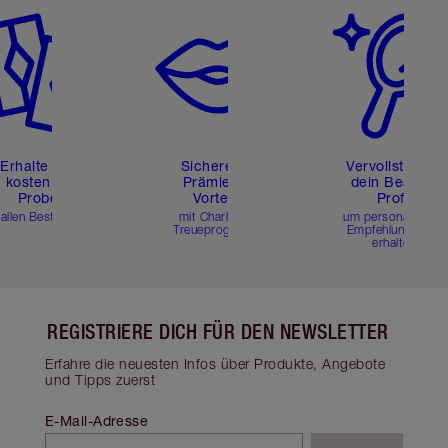
Erhalte zwei
Sichere dir
Vervollständig
kostenlose
Prämien &
dein Beauty-
Proben
Vorteile
Profil
 allen Bestellungen
mit Charlottes
um personalisierte
Treueprogramm
Empfehlungen zu
erhalten
REGISTRIERE DICH FÜR DEN NEWSLETTER
Erfahre die neuesten Infos über Produkte, Angebote
und Tipps zuerst
E-Mail-Adresse