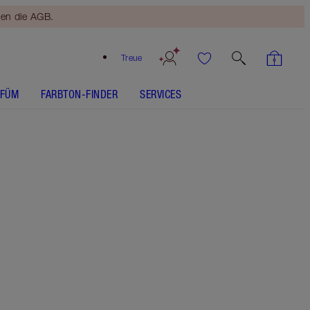
ten die AGB.
Treue
RFÜM
FARBTON-FINDER
SERVICES
DAS SET ENTHÄLT
HOLLYWOOD COMPLEXION BRUSH ROSE
GOLD & NIGHT CRIMSON
AIRBRUSH FLAWLESS FINISH - Farbton auswählen