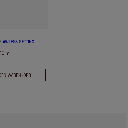
FLAWLESS SETTING
00 ml
 DEN WARENKORB
Artikel 5 von 6
Artikel 6 von 6