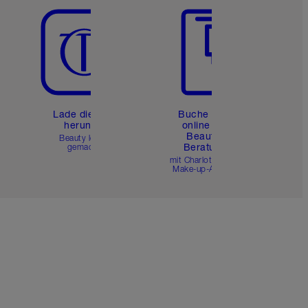
e
Lade die App
Buche eine
herunter
online 1:1
Beauty-
Beauty leicht
Beratung
gemacht
mit Charlottes Pro
Make-up-Artists.