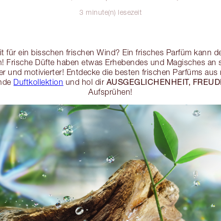
3 minute(n) lesezeit
eit für ein bisschen frischen Wind? Ein frisches Parfüm kann 
n! Frische Düfte haben etwas Erhebendes und Magisches an si
er und motivierter! Entdecke die besten frischen Parfüms aus
AUSGEGLICHENHEIT, FREUD
ende
Duftkollektion
und hol dir
Aufsprühen!