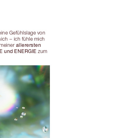
deine Gefühlslage von
ch − ich fühle mich
allerersten
 meiner
E und ENERGIE
zum