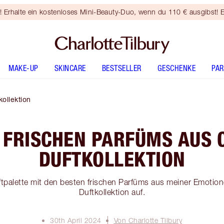
rhalte ein kostenloses Mini-Beauty-Duo, wenn du 110 € ausgibst! E
MAKE-UP
SKINCARE
BESTSELLER
GESCHENKE
PA
ollektion
N FRISCHEN PARFÜMS AUS 
DUFTKOLLEKTION
ftpalette mit den besten frischen Parfüms aus meiner Emotio
Duftkollektion auf.
30th April 2024
Von Charlotte Tilbury