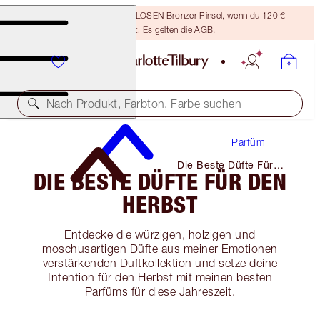
Sichere dir einen KOSTENLOSEN Bronzer-Pinsel, wenn du 120 €
ausgibst! Es gelten die AGB.
Nach Produkt, Farbton, Farbe suchen
Parfüm
Die Beste Düfte Für
DIE BESTE DÜFTE FÜR DEN
Den Herbst
HERBST
Entdecke die würzigen, holzigen und
moschusartigen Düfte aus meiner Emotionen
verstärkenden Duftkollektion und setze deine
Intention für den Herbst mit meinen besten
Parfüms für diese Jahreszeit.