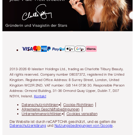
2013-2026 © Islestarr Holdings Ltd., trading as Charlotte Tilbury Beauty.
All rights reserved. Company number 08037372, registered in the United
Kingdom. Registered Office Address: 8 Surrey Street, London, United
Kingdom WC2R 2ND. VAT number: GB 144 0736 30. Responsible Person
Address: Ormond Building, 31-36 Ormond Quay Upper, Dublin 7, D07
N5YH, Ireland.
Kontakt
Datenschutzrichtlinien
Cookie-Richtlinien
Allgemeine Geschäftsbedingungen
Unternehmensrichtlinien
Cookies verwalten
Die Website ist durch reCAPTCHA geschützt, und es gelten die
Datenschutzerklärung
und
Nutzungsbedingungen von Google
.