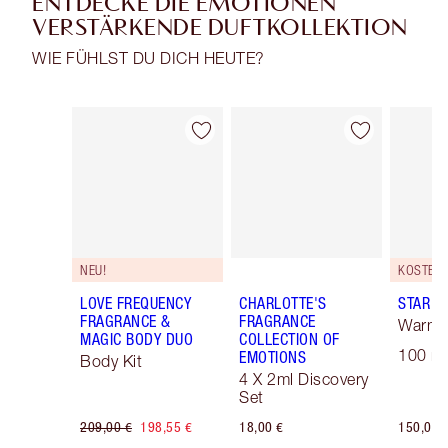
ENTDECKE DIE EMOTIONEN
VERSTÄRKENDE DUFTKOLLEKTION
WIE FÜHLST DU DICH HEUTE?
Artikel 1 von 29
Artikel 2 von 29
NEU!
LOVE FREQUENCY
CHARLOTTE'S
STAR C
FRAGRANCE &
FRAGRANCE
Warm 
MAGIC BODY DUO
COLLECTION OF
100 ml
EMOTIONS
Body Kit
4 X 2ml Discovery
Set
209,00 €
198,55 €
18,00 €
150,00 