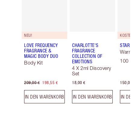
NEU!
LOVE FREQUENCY
CHARLOTTE'S
STAR C
FRAGRANCE &
FRAGRANCE
Warm 
MAGIC BODY DUO
COLLECTION OF
100 ml
EMOTIONS
Body Kit
4 X 2ml Discovery
Set
209,00 €
198,55 €
18,00 €
150,00 
IN DEN WARENKORB
IN DEN WARENKORB
IN DE