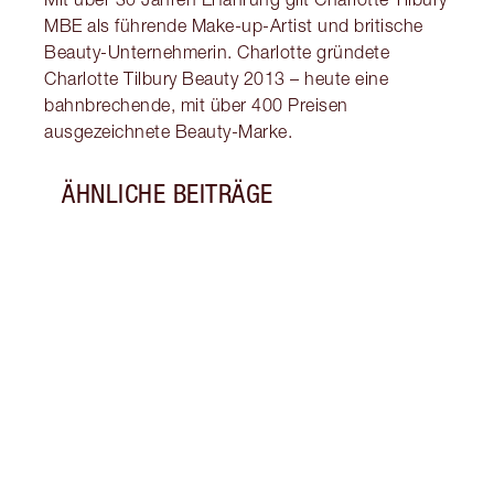
MBE als führende Make-up-Artist und britische
Beauty-Unternehmerin. Charlotte gründete
Charlotte Tilbury Beauty 2013 – heute eine
bahnbrechende, mit über 400 Preisen
ausgezeichnete Beauty-Marke.
ÄHNLICHE BEITRÄGE
Artikel 1 von 18
SO H
LANG
AUSP
Entde
dein 
Blick
meine
Duftk