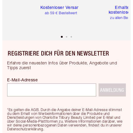
Kostenloser Versand
Erhalte 
kostenlose 
ab 59 € Bestellwert
zu allen Best
REGISTRIERE DICH FÜR DEN NEWSLETTER
Erfahre die neuesten Infos über Produkte, Angebote und
Tipps zuerst
E-Mail-Adresse
ANMELDUNG
*Es gelten die AGB. Durch die Angabe deiner E-Mail-Adresse stimmst
du dem Erhalt von Werbeinformationen über die Produkte und
Dienstleistungen von Charlotte Tilbury Beauty Limited per E-Mail und
über Social-Media-Plattformen zu. Weitere Informationen darüber, wie
wir deine personenbezogenen Daten verwenden, findest du in unserer
Datenschutzerklärung.