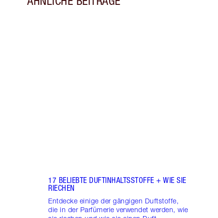
ÄHNLICHE BEITRÄGE
Artikel 1 von 18
SO H
LANG
AUSP
Entde
dein 
Blick
meine
Duftk
17 BELIEBTE DUFTINHALTSSTOFFE + WIE SIE
RIECHEN
Entdecke einige der gängigen Duftstoffe,
die in der Parfümerie verwendet werden, wie