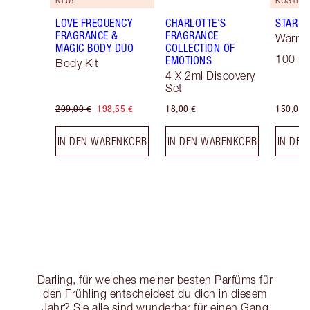
LOVE FREQUENCY
CHARLOTTE'S
STAR C
FRAGRANCE &
FRAGRANCE
Warm 
MAGIC BODY DUO
COLLECTION OF
100 ml
EMOTIONS
Body Kit
4 X 2ml Discovery
Set
209,00 €
198,55 €
18,00 €
150,00 
IN DEN WARENKORB
IN DEN WARENKORB
IN DE
Darling, für welches meiner besten Parfüms für
den Frühling entscheidest du dich in diesem
Jahr? Sie alle sind wunderbar für einen Gang