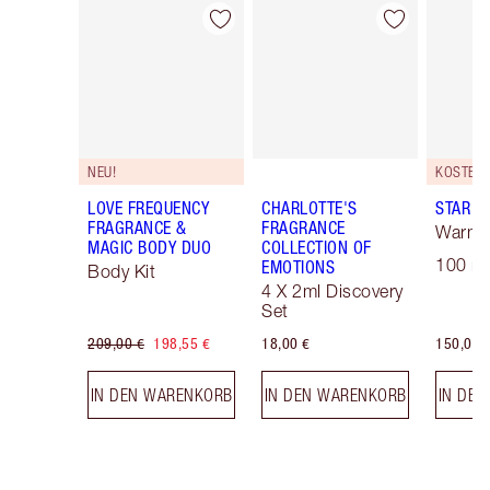
Artikel 1 von 29
Artikel 2 von 29
NEU!
LOVE FREQUENCY
CHARLOTTE'S
STAR C
FRAGRANCE &
FRAGRANCE
Warm 
MAGIC BODY DUO
COLLECTION OF
100 ml
EMOTIONS
Body Kit
4 X 2ml Discovery
Set
209,00 €
198,55 €
18,00 €
150,00 
IN DEN WARENKORB
IN DEN WARENKORB
IN DE