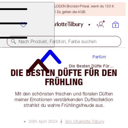
Sichere dir einen KOSTENLOSEN Bronzer-Pinsel, wenn du 120 €
ausgibst! Es gelten die AGB.
Nach Produkt, Farbton, Farbe suchen
Parfüm
Die Besten Düfte Für
DIE BESTEN DÜFTE FÜR DEN
Den Frühling
FRÜHLING
Mit den schönsten frischen und floralen Düften
meiner Emotionen verstärkenden Duftkollektion
strahlst du wahre Frühlingsfreude aus.
30th April 2024
Von Charlotte Tilbury