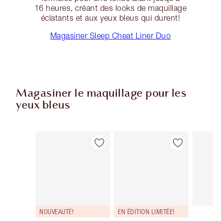
16 heures, créant des looks de maquillage
éclatants et aux yeux bleus qui durent!
Magasiner Sleep Cheat Liner Duo
Magasiner le maquillage pour les
yeux bleus
Article 1 sur 38
Article 2 sur 38
NOUVEAUTÉ!
EN ÉDITION LIMITÉE!