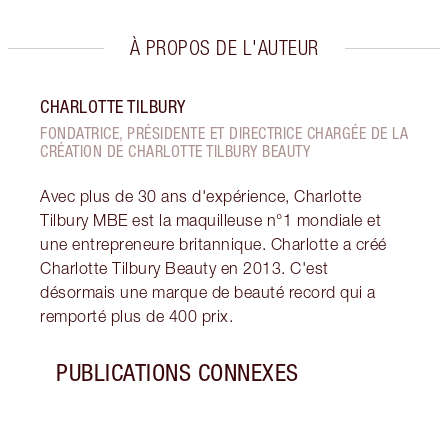
À PROPOS DE L'AUTEUR
CHARLOTTE TILBURY
FONDATRICE, PRÉSIDENTE ET DIRECTRICE CHARGÉE DE LA
CRÉATION DE CHARLOTTE TILBURY BEAUTY
Avec plus de 30 ans d'expérience, Charlotte
Tilbury MBE est la maquilleuse n°1 mondiale et
une entrepreneure britannique. Charlotte a créé
Charlotte Tilbury Beauty en 2013. C'est
désormais une marque de beauté record qui a
remporté plus de 400 prix.
PUBLICATIONS CONNEXES