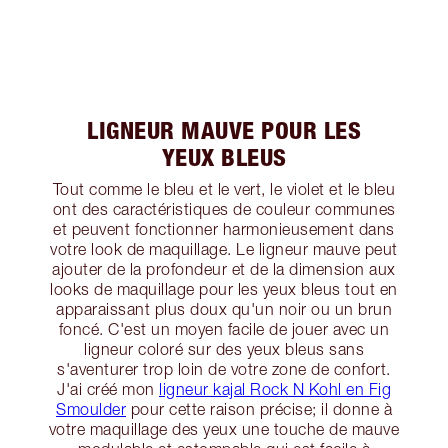
LIGNEUR MAUVE POUR LES
YEUX BLEUS
Tout comme le bleu et le vert, le violet et le bleu
ont des caractéristiques de couleur communes
et peuvent fonctionner harmonieusement dans
votre look de maquillage. Le ligneur mauve peut
ajouter de la profondeur et de la dimension aux
looks de maquillage pour les yeux bleus tout en
apparaissant plus doux qu'un noir ou un brun
foncé. C'est un moyen facile de jouer avec un
ligneur coloré sur des yeux bleus sans
s'aventurer trop loin de votre zone de confort.
J'ai créé mon
ligneur kajal Rock N Kohl en Fig
Smoulder
pour cette raison précise; il donne à
votre maquillage des yeux une touche de mauve