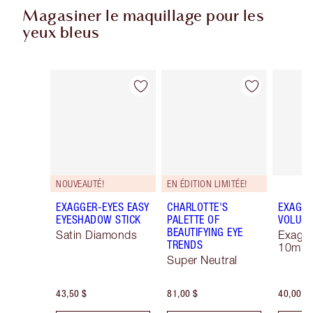
Magasiner le maquillage pour les
yeux bleus
Article 1 sur 38
Article 2 sur 38
NOUVEAUTÉ!
EN ÉDITION LIMITÉE!
EXAGGER-EYES EASY
CHARLOTTE'S
EXAGGE
EYESHADOW STICK
PALETTE OF
VOLUM
BEAUTIFYING EYE
Satin Diamonds
Exagge
TRENDS
10ml
Super Neutral
43,50 $
81,00 $
40,00 $