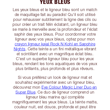
YEUX BLEUS
Les yeux bleus et le ligneur bleu sont un match
de maquillage fait au paradis! Qu'il soit utilisé
pour rehausser subtilement la ligne des cils ou
pour créer un trait félin éclatant, un ligneur bleu
se marie à merveille avec la profondeur et l'éclat
saphir des yeux bleus. Pour coordonner votre
ligneur avec vos yeux bleus, optez pour mon
crayon ligneur kajal Rock N Kohl en Sapphire
Nights
. Cette teinte a un fini métallique vibrant
et scintillant avec un magnifique éclat bleu.
C'est un superbe ligneur bleu pour les yeux
bleus, rendant les tons aquatiques de vos yeux
plus brillants, plus profonds et plus rêveurs.
Si vous préférez un look de ligneur mat et
souhaitez expérimenter avec un ligneur bleu,
découvrez mon
Eye Colour Magic Liner Duo en
Super Blue
. Ce duo de ligneur comprend un
ligneur bleu marine qui complète
magnifiquement les yeux bleus. La teinte matte,
couleur nuit, est douce, profonde et peut être