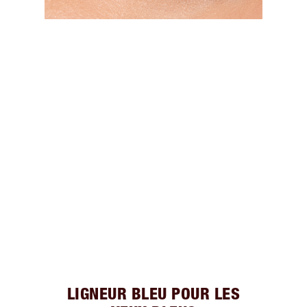
LIGNEUR BLEU POUR LES