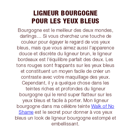
LIGNEUR BOURGOGNE
POUR LES YEUX BLEUS
Bourgogne est le meilleur des deux mondes,
darlings… Si vous cherchez une touche de
couleur pour égayer le regard de vos yeux
bleus, mais que vous aimez aussi l'apparence
douce et discrète du ligneur brun, le ligneur
bordeaux est l'équilibre parfait des deux. Les
tons rouges sont frappants sur les yeux bleus
et constituent un moyen facile de créer un
contraste avec votre maquillage des yeux.
Cependant, il y a quelque chose dans les
teintes riches et profondes du ligneur
bourgogne qui le rend super flatteur sur les
yeux bleus et facile à porter. Mon ligneur
bourgogne dans ma célèbre teinte
Walk of No
Shame
est le secret pour donner à vos yeux
bleus un look de ligneur bourgogne estompé et
embellissant.