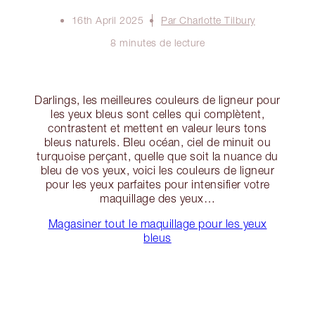
16th April 2025
Par Charlotte Tilbury
8 minutes de lecture
Darlings, les meilleures couleurs de ligneur pour
les yeux bleus sont celles qui complètent,
contrastent et mettent en valeur leurs tons
bleus naturels. Bleu océan, ciel de minuit ou
turquoise perçant, quelle que soit la nuance du
bleu de vos yeux, voici les couleurs de ligneur
pour les yeux parfaites pour intensifier votre
maquillage des yeux…
Magasiner tout le maquillage pour les yeux
bleus