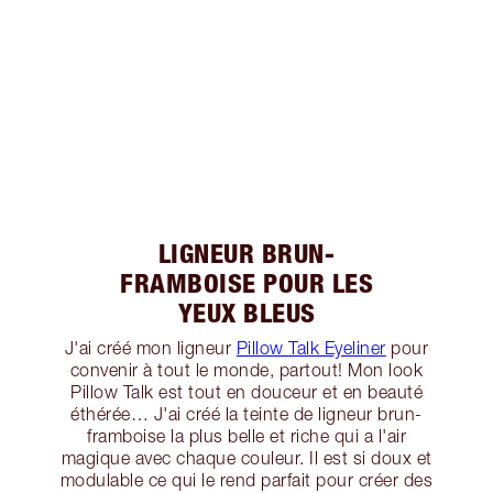
LIGNEUR BRUN-
FRAMBOISE POUR LES
YEUX BLEUS
J'ai créé mon ligneur
Pillow Talk Eyeliner
pour
convenir à tout le monde, partout! Mon look
Pillow Talk est tout en douceur et en beauté
éthérée… J'ai créé la teinte de ligneur brun-
framboise la plus belle et riche qui a l'air
magique avec chaque couleur. Il est si doux et
modulable ce qui le rend parfait pour créer des