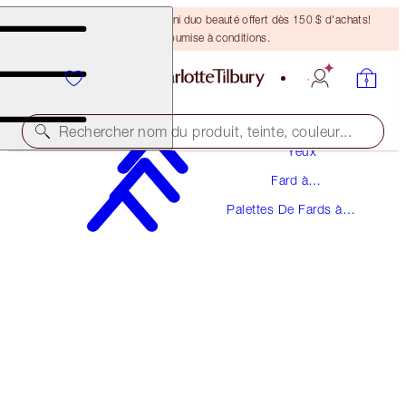
DERNIÈRE CHANCE ! Un mini duo beauté offert dès 150 $ d'achats!
Offre soumise à conditions.
Maquillage
Rechercher nom du produit, teinte, couleur...
Yeux
Fard à
LUXURY PALETTE
Paupières
Palettes De Fards à
THE REBEL
Paupières
78,50 $
(
150,96 $
/
10
g
)