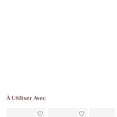
Article 1 sur 20
Arti
À Utiliser Avec