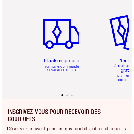
Article 1 sur 6
Article 
Livraison gratuite
Recev
2 échanti
sur toute commande
gratui
supérieure à 50 $
avec toute
comman
INSCRIVEZ-VOUS POUR RECEVOIR DES
COURRIELS
Découvrez en avant-première nos produits, offres et conseils