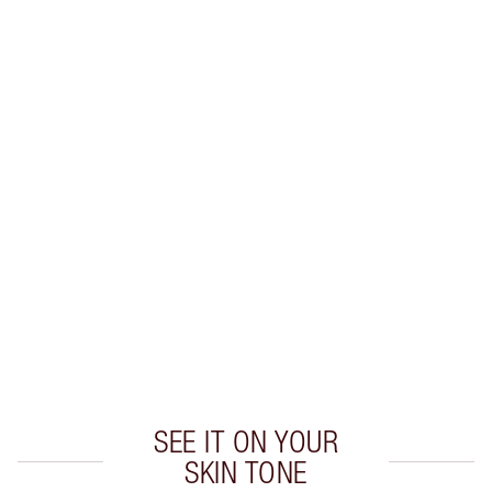
Gagnez 79 points de fidélité
En savoir plus
EXCLUSIVITÉS CHARLOTTE TILBURY
Club fidélité Charlotte's Darlings. Gagnez des
points de fidélité à chaque achat!
Livraison standard gratuite quand vous
dépensez 50,00 $
Choisissez 2 échantillons gratuits au moment
du paiement
SEE IT ON YOUR
SKIN TONE