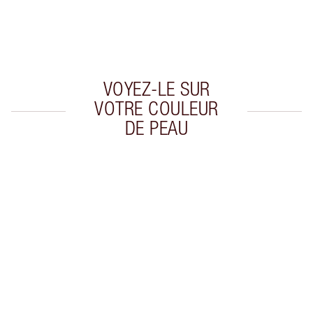
dépensez 50,00 $
Choisissez 2 échantillons gratuits au moment
du paiement
VOYEZ-LE SUR
VOTRE COULEUR
DE PEAU
Article 1 sur 20
Arti