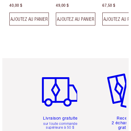
40,00 $
49,00 $
67,50 $
AJOUTEZ AU PANIER
AJOUTEZ AU PANIER
AJOUTEZ AU P
Article 1 sur 6
Article 
Livraison gratuite
Recev
2 échanti
sur toute commande
gratui
supérieure à 50 $