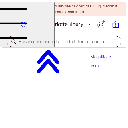
DERNIÈRE CHANCE ! Un mini duo beauté offert dès 150 $ d'achats!
Offre soumise à conditions.
Rechercher nom du produit, teinte, couleur...
Maquillage
EN ÉDITION LIMITÉE!
Yeux
CHARLOTTE'S PALETTE OF BEAUTIFYING EYE
TRENDS
SUPER NEUTRAL
81,00 $
(
90,00 $
/
10
g
)