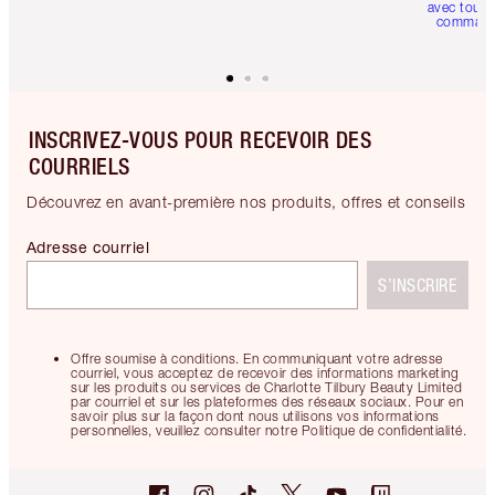
avec toute
comman
INSCRIVEZ-VOUS POUR RECEVOIR DES
COURRIELS
Découvrez en avant-première nos produits, offres et conseils
Adresse courriel
S’INSCRIRE
Offre soumise à conditions. En communiquant votre adresse
courriel, vous acceptez de recevoir des informations marketing
sur les produits ou services de Charlotte Tilbury Beauty Limited
par courriel et sur les plateformes des réseaux sociaux. Pour en
savoir plus sur la façon dont nous utilisons vos informations
personnelles, veuillez consulter notre Politique de confidentialité.