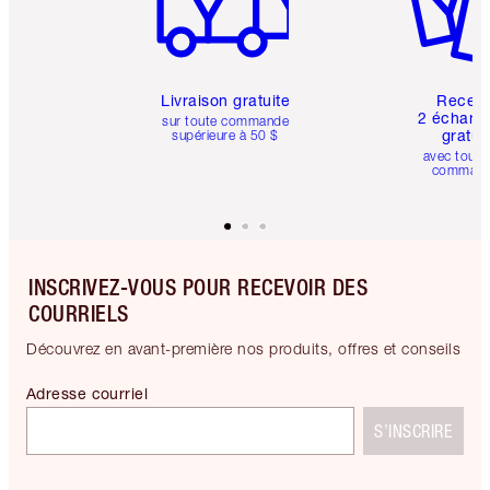
Livraison gratuite
Recev
2 échanti
sur toute commande
gratui
supérieure à 50 $
avec toute
comman
INSCRIVEZ-VOUS POUR RECEVOIR DES
COURRIELS
Découvrez en avant-première nos produits, offres et conseils
Adresse courriel
S’INSCRIRE