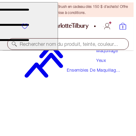
Recevez un pinceau Bronzing Brush en cadeau dès 150 $ d'achats! Offre
soumise à conditions.
Rechercher nom du produit, teinte, couleur...
Maquillage
Yeux
PILLOW TALK PUSH UP EYE KIT
Ensembles De Maquillage
EYE KIT
Pour Les Yeux
118,50 $
112,58 $