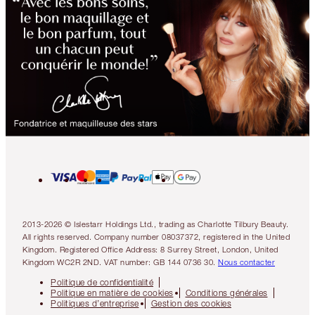
2013-2026 © Islestarr Holdings Ltd., trading as Charlotte Tilbury Beauty.
All rights reserved. Company number 08037372, registered in the United
Kingdom. Registered Office Address: 8 Surrey Street, London, United
Kingdom WC2R 2ND. VAT number: GB 144 0736 30.
Nous contacter
Politique de confidentialité
Politique en matière de cookies
Conditions générales
Politiques d’entreprise
Gestion des cookies