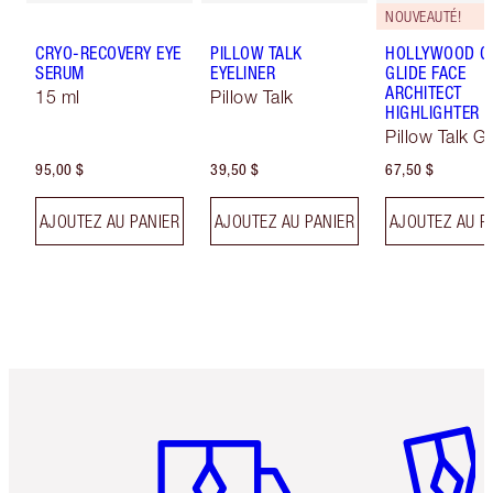
NOUVEAUTÉ!
CRYO-RECOVERY EYE
PILLOW TALK
HOLLYWOOD 
SERUM
EYELINER
GLIDE FACE
ARCHITECT
15 ml
Pillow Talk
HIGHLIGHTER
Pillow Talk G
95,00 $
39,50 $
67,50 $
AJOUTEZ AU PANIER
AJOUTEZ AU PANIER
AJOUTEZ AU P
Article 1 sur 6
Article 