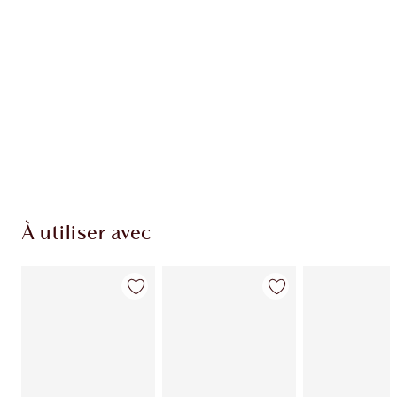
EXCLUSIVITÉS CHARLOTTE TILBURY
Club fidélité Charlotte's Darlings. Gagnez des
points de fidélité à chaque achat!
Livraison standard gratuite quand vous
dépensez 50,00 $
Choisissez 2 échantillons gratuits au moment
du paiement
À utiliser avec