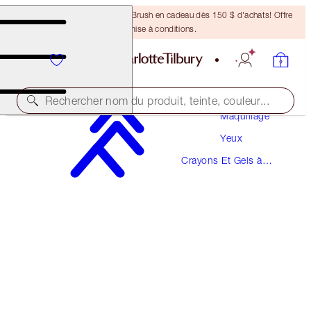
Recevez un pinceau Bronzing Brush en cadeau dès 150 $ d'achats! Offre
soumise à conditions.
Rechercher nom du produit, teinte, couleur...
Maquillage
Yeux
BROW FIX
Crayons Et Gels à
SCULPTING GEL
Sourcils
38,00 $
(
63,33 $
/
10
g
)