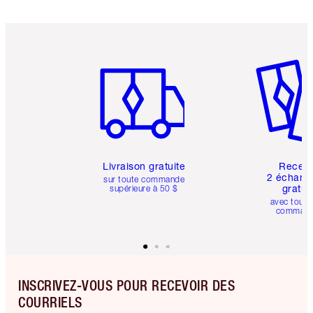
Article 1 sur 6
Article 
Livraison gratuite
Recev
2 échanti
sur toute commande
gratui
supérieure à 50 $
avec toute
comman
INSCRIVEZ-VOUS POUR RECEVOIR DES
COURRIELS