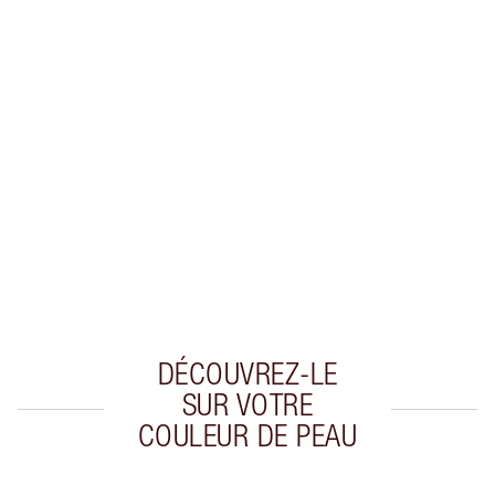
EXCLUSIVITÉS CHARLOTTE TILBURY
Club fidélité Charlotte's Darlings. Gagnez des
points de fidélité à chaque achat!
Livraison standard gratuite quand vous
dépensez 50,00 $
Choisissez 2 échantillons gratuits au moment
du paiement
DÉCOUVREZ-LE
SUR VOTRE
COULEUR DE PEAU