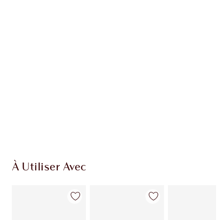
Article 1 sur 20
Arti
À Utiliser Avec