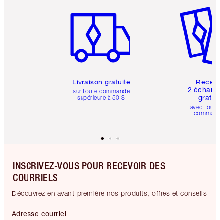
Article 1 sur 6
Article 
Livraison gratuite
Recev
2 échanti
sur toute commande
gratui
supérieure à 50 $
avec toute
comman
INSCRIVEZ-VOUS POUR RECEVOIR DES
COURRIELS
Découvrez en avant-première nos produits, offres et conseils
Adresse courriel