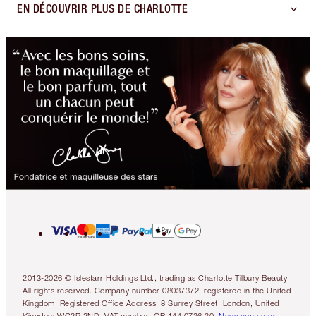
EN DÉCOUVRIR PLUS DE CHARLOTTE
2013-2026 © Islestarr Holdings Ltd., trading as Charlotte Tilbury Beauty.
All rights reserved. Company number 08037372, registered in the United
Kingdom. Registered Office Address: 8 Surrey Street, London, United
Kingdom WC2R 2ND. VAT number: GB 144 0736 30.
Nous contacter