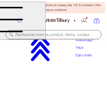
Recevez un pinceau Bronzing Brush en cadeau dès 150 $ d'achats! Offre
soumise à conditions.
Rechercher nom du produit, teinte, couleur...
Maquillage
Yeux
PILLOW TALK EYELINER
Eye-Liners
PILLOW TALK
39,50 $