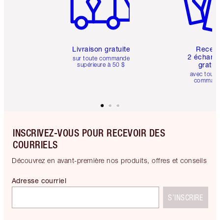
Livraison gratuite
Recev
2 échanti
sur toute commande
gratui
supérieure à 50 $
avec toute
comman
INSCRIVEZ-VOUS POUR RECEVOIR DES
COURRIELS
Découvrez en avant-première nos produits, offres et conseils
Adresse courriel
S’INSCRIRE