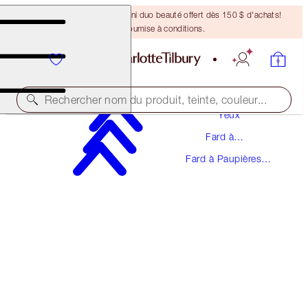
DERNIÈRE CHANCE ! Un mini duo beauté offert dès 150 $ d'achats!
Offre soumise à conditions.
Maquillage
Rechercher nom du produit, teinte, couleur...
Yeux
Fard à
LIMITED STOCK
Paupières
Fard à Paupières
EYES TO MESMERISE
Crème
ROSE GOLD
49,00 $
(
70,00 $
/
10
ml
)