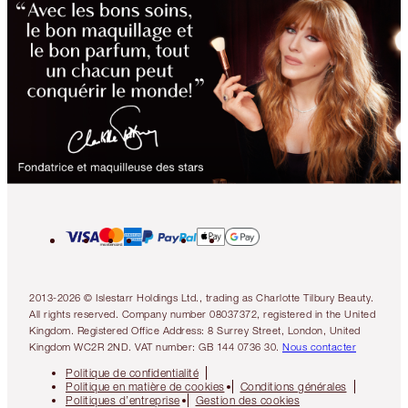
2013-2026 © Islestarr Holdings Ltd., trading as Charlotte Tilbury Beauty.
All rights reserved. Company number 08037372, registered in the United
Kingdom. Registered Office Address: 8 Surrey Street, London, United
Kingdom WC2R 2ND. VAT number: GB 144 0736 30.
Nous contacter
Politique de confidentialité
Politique en matière de cookies
Conditions générales
Politiques d’entreprise
Gestion des cookies