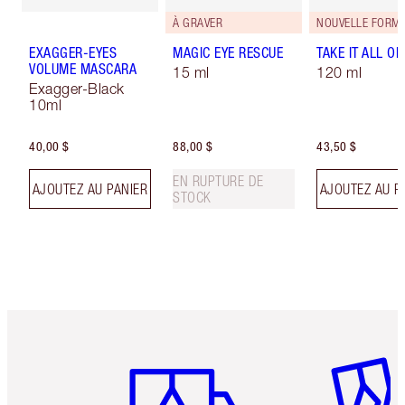
À GRAVER
NOUVELLE FORMU
EXAGGER-EYES
MAGIC EYE RESCUE
TAKE IT ALL OF
VOLUME MASCARA
15 ml
120 ml
Exagger-Black
10ml
40,00 $
88,00 $
43,50 $
EN RUPTURE DE
AJOUTEZ AU PANIER
AJOUTEZ AU P
STOCK
Article 1 sur 6
Article 