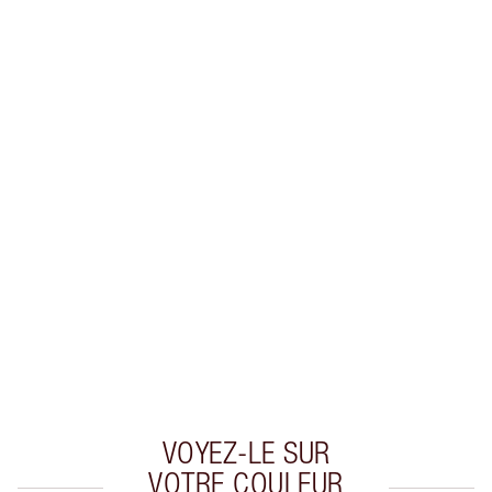
Gagnez 81 points de fidélité
En savoir plus
EXCLUSIVITÉS CHARLOTTE TILBURY
Club fidélité Charlotte's Darlings. Gagnez des
points de fidélité à chaque achat!
Livraison standard gratuite quand vous
dépensez 50,00 $
Choisissez 2 échantillons gratuits au moment
du paiement
VOYEZ-LE SUR
VOTRE COULEUR