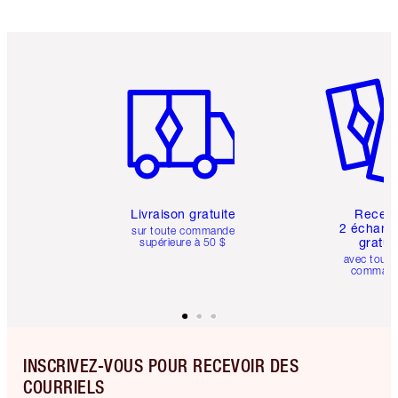
Article 1 sur 6
Article 
Livraison gratuite
Recev
2 échanti
sur toute commande
gratui
supérieure à 50 $
avec toute
comman
INSCRIVEZ-VOUS POUR RECEVOIR DES
COURRIELS