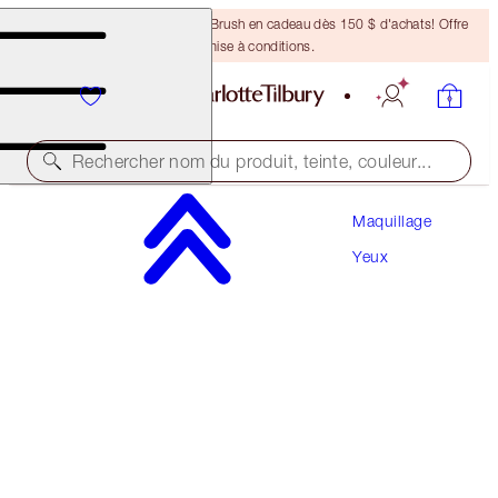
Recevez un pinceau Bronzing Brush en cadeau dès 150 $ d'achats! Offre
soumise à conditions.
Rechercher nom du produit, teinte, couleur...
Maquillage
EN ÉDITION LIMITÉE!
Yeux
CHARLOTTE'S PALETTE OF BEAUTIFYING EYE
TRENDS
SENSUAL SUNSET
81,00 $
(
90,00 $
/
10
g
)