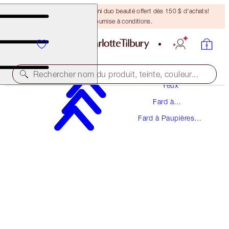
DERNIÈRE CHANCE ! Un mini duo beauté offert dès 150 $ d'achats!
Offre soumise à conditions.
Maquillage
Rechercher nom du produit, teinte, couleur...
Yeux
Fard à
EYES TO MESMERISE
Paupières
Fard à Paupières
OYSTER PEARL
ANCIENNEMENT "MARIE ANTOINETTE"
Crème
49,00 $
(
70,00 $
/
10
ml
)