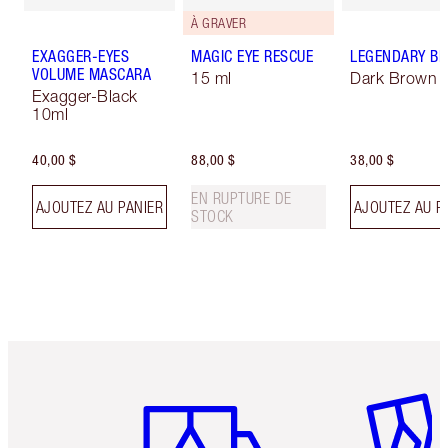
À GRAVER
EXAGGER-EYES
MAGIC EYE RESCUE
LEGENDARY B
VOLUME MASCARA
15 ml
Dark Brown
Exagger-Black
10ml
40,00 $
88,00 $
38,00 $
EN RUPTURE DE
AJOUTEZ AU PANIER
AJOUTEZ AU P
STOCK
Article 1 sur 6
Article 