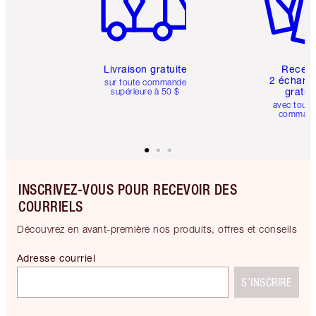
Livraison gratuite
Recev
2 échanti
sur toute commande
gratui
supérieure à 50 $
avec toute
comman
INSCRIVEZ-VOUS POUR RECEVOIR DES
COURRIELS
Découvrez en avant-première nos produits, offres et conseils
Adresse courriel
S’INSCRIRE