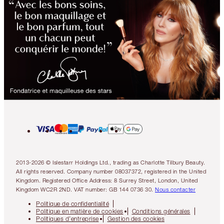
2013-2026 © Islestarr Holdings Ltd., trading as Charlotte Tilbury Beauty.
All rights reserved. Company number 08037372, registered in the United
Kingdom. Registered Office Address: 8 Surrey Street, London, United
Kingdom WC2R 2ND. VAT number: GB 144 0736 30.
Nous contacter
Politique de confidentialité
Politique en matière de cookies
Conditions générales
Politiques d’entreprise
Gestion des cookies