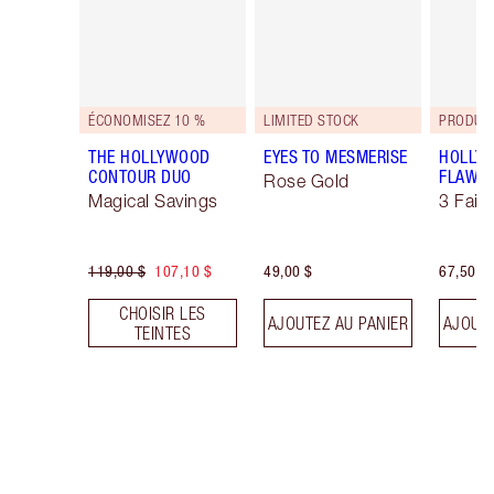
ÉCONOMISEZ 10 %
LIMITED STOCK
PRODUIT
THE HOLLYWOOD
EYES TO MESMERISE
HOLLY
CONTOUR DUO
FLAWLE
Rose Gold
Magical Savings
3 Fair
119,00 $
107,10 $
49,00 $
67,50 $
CHOISIR LES
AJOUTEZ AU PANIER
AJOUTE
TEINTES