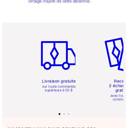
vintage inspiré de cette décennie.
Article 1 sur 6
Article 
Livraison gratuite
Recev
2 échanti
sur toute commande
gratui
supérieure à 50 $
avec toute
comman