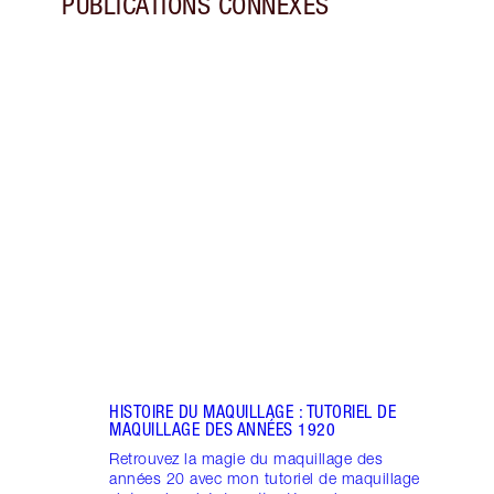
PUBLICATIONS CONNEXES
Article 1 sur 7
HISTO
MAQU
Attra
de ma
un co
HISTOIRE DU MAQUILLAGE : TUTORIEL DE
MAQUILLAGE DES ANNÉES 1920
Retrouvez la magie du maquillage des
années 20 avec mon tutoriel de maquillage