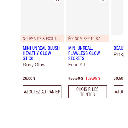
NOUVEAUTÉ & EXCLUSIVITÉ!
ÉCONOMISEZ 10 %*
MINI UNREAL BLUSH
MINI UNREAL,
BEAUTY
HEALTHY GLOW
FLAWLESS GLOW
Pinkg
STICK
SECRETS
Rosy Glow
Face Kit
26,00 $
155,50 $
139,95 $
59,50 $
CHOISIR LES
AJOUTEZ AU PANIER
AJOUTE
TEINTES