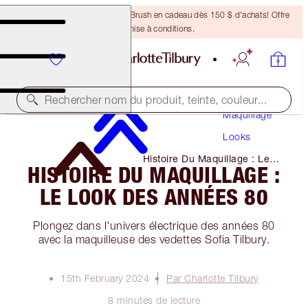
Recevez un pinceau Bronzing Brush en cadeau dès 150 $ d'achats! Offre
soumise à conditions.
Rechercher nom du produit, teinte, couleur...
Maquillage
Looks
Histoire Du Maquillage : Le
HISTOIRE DU MAQUILLAGE :
Look Des Années 80
LE LOOK DES ANNÉES 80
Plongez dans l'univers électrique des années 80
avec la maquilleuse des vedettes Sofia Tilbury.
15th February 2024
Par Charlotte Tilbury
8 minutes de lecture