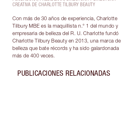
CREATIVA DE CHARLOTTE TILBURY BEAUTY
Con más de 30 años de experiencia, Charlotte
Tilbury MBE es la maquillista n.° 1 del mundo y
empresaria de belleza del R. U. Charlotte fundó
Charlotte Tilbury Beauty en 2013, una marca de
belleza que bate récords y ha sido galardonada
más de 400 veces.
PUBLICACIONES RELACIONADAS
Artículo 1 de 7
ILUM
LEVA
ASPE
¡Desc
sobre
como 