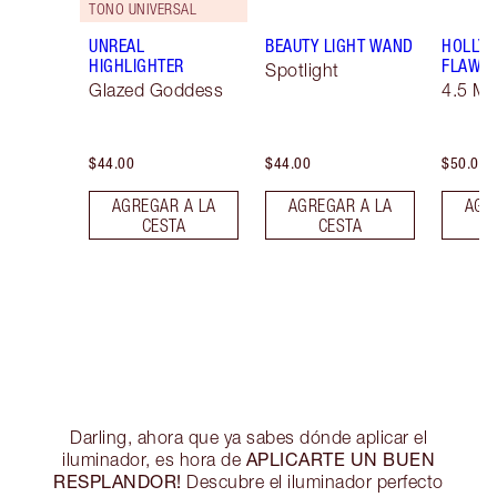
TONO UNIVERSAL
UNREAL
BEAUTY LIGHT WAND
HOLLY
HIGHLIGHTER
FLAWLE
Spotlight
Glazed Goddess
4.5 M
$44.00
$44.00
$50.00
AGREGAR A LA
AGREGAR A LA
AGR
CESTA
CESTA
Darling, ahora que ya sabes dónde aplicar el
APLICARTE UN BUEN
iluminador, es hora de
RESPLANDOR!
Descubre el iluminador perfecto