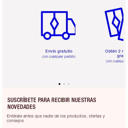
Artículo 1 de 6
Artículo
Envío gratuito
Obtén 2 mu
gratis
con cualquier pedido
con cualquier
SUSCRÍBETE PARA RECIBIR NUESTRAS
NOVEDADES
Entérate antes que nadie de los productos, ofertas y
consejos