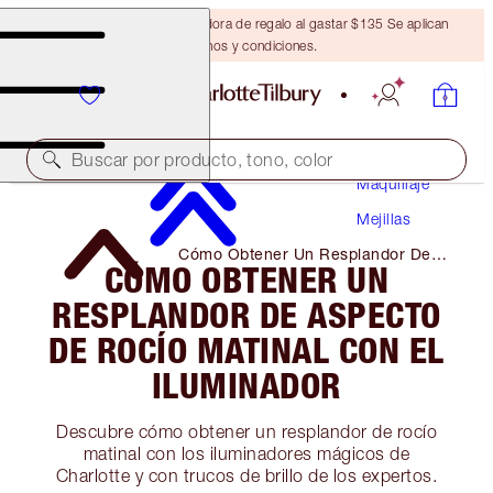
Obtén una brocha bronceadora de regalo al gastar $135 Se aplican
términos y condiciones.
Buscar por producto, tono, color
Maquillaje
Mejillas
Cómo Obtener Un Resplandor De
CÓMO OBTENER UN
Aspecto De Rocío Matinal Con El
Iluminador
RESPLANDOR DE ASPECTO
DE ROCÍO MATINAL CON EL
ILUMINADOR
Descubre cómo obtener un resplandor de rocío
matinal con los iluminadores mágicos de
Charlotte y con trucos de brillo de los expertos.