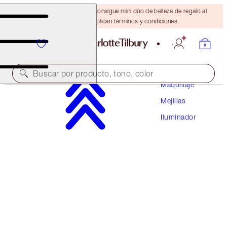
¡ÚLTIMA OPORTUNIDAD! Consigue mini dúo de belleza de regalo al
gastar $110 Se aplican términos y condiciones.
Buscar por producto, tono, color
Maquillaje
Mejillas
HOLLYWOOD GLOW GLIDE FACE ARCHITECT
HIGHLIGHTER
Iluminador
ROSE GOLD GLOW
$50.00
(
$71.43
/
10
g
)