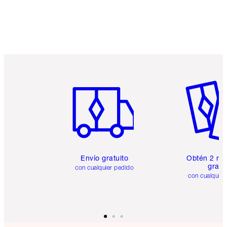
Artículo 1 de 6
Artículo
Envío gratuito
Obtén 2 mu
gratis
con cualquier pedido
con cualquier