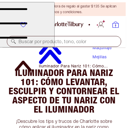
Obtén una brocha bronceadora de regalo al gastar $135 Se aplican
términos y condiciones.
Buscar por producto, tono, color
Maquillaje
Mejillas
Iluminador Para Nariz 101: Cómo
ILUMINADOR PARA NARIZ
Levantar, Esculpir Y Contornear El
Aspecto De Tu Nariz Con El Iluminador
101: CÓMO LEVANTAR,
ESCULPIR Y CONTORNEAR EL
ASPECTO DE TU NARIZ CON
EL ILUMINADOR
¡Descubre los tips y trucos de Charlotte sobre
cómo aplicar el iluminador en la nariz como