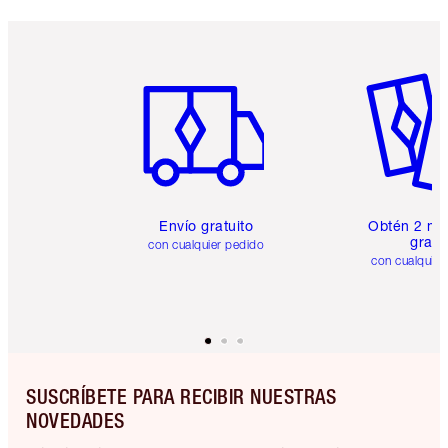
Artículo 1 de 6
Artículo
Envío gratuito
Obtén 2 mu
gratis
con cualquier pedido
con cualquier
SUSCRÍBETE PARA RECIBIR NUESTRAS
NOVEDADES