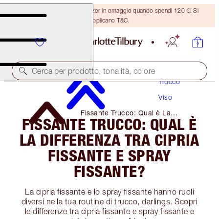
Ricevi un pennello per bronzer in omaggio quando spendi 120 €! Si
applicano T&C.
Cerca per prodotto, tonalità, colore
Trucco
Viso
Fissante Trucco: Qual è La
FISSANTE TRUCCO: QUAL È
Differenza Tra Cipria Fissante E
Spray Fissante?
LA DIFFERENZA TRA CIPRIA
FISSANTE E SPRAY
FISSANTE?
La cipria fissante e lo spray fissante hanno ruoli
diversi nella tua routine di trucco, darlings. Scopri
le differenze tra cipria fissante e spray fissante e