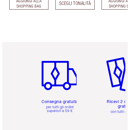
AGGIUNGI ALLA
AGGIUNGI AL
SCEGLI TONALITÀ
SHOPPING BAG
SHOPPING B
Articolo 1 di 6
Articolo
Consegna gratuita
Ricevi 2 ca
gratuit
per tutti gli ordini
superiori a 59 €
con tutti gli