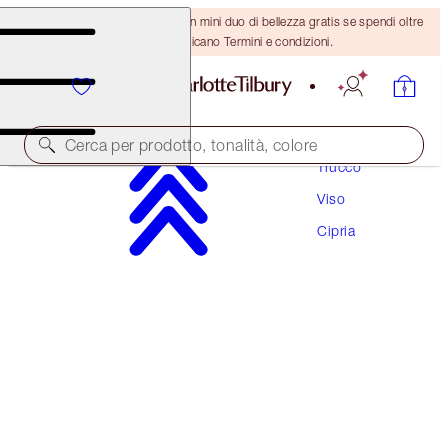
ULTIMA OCCASIONE! Ricevi un mini duo di bellezza gratis se spendi oltre
110 €! Si applicano Termini e condizioni.
Cerca per prodotto, tonalità, colore
Trucco
Viso
AIRBRUSH BRIGHTEN & BLUR ON THE GO
Cipria
FACE KIT
55,00 €