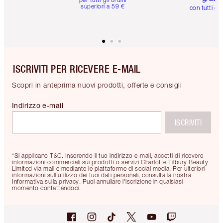
superiori a 59 €
con tutti gli
ISCRIVITI PER RICEVERE E-MAIL
Scopri in anteprima nuovi prodotti, offerte e consigli
Indirizzo e-mail
ISCRIVITI
*Si applicano T&C. Inserendo il tuo indirizzo e-mail, accetti di ricevere
informazioni commerciali sui prodotti o servizi Charlotte Tilbury Beauty
Limited via mail e mediante le piattaforme di social media. Per ulteriori
informazioni sull'utilizzo dei tuoi dati personali, consulta la nostra
Informativa sulla privacy. Puoi annullare l'iscrizione in qualsiasi
momento contattandoci.