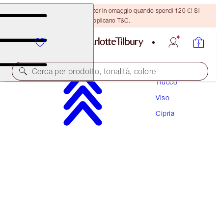
Ricevi un pennello per bronzer in omaggio quando spendi 120 €! Si
applicano T&C.
Cerca per prodotto, tonalità, colore
Trucco
Viso
AIRBRUSH BRIGHTENING FLAWLESS FINISH
REFILL
Cipria
TAN - DEEP REFILL
46,00 €