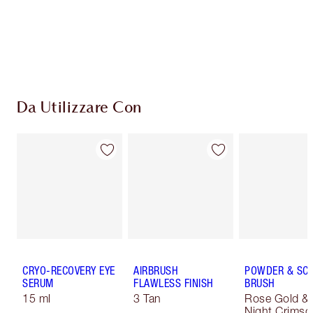
superiori a 59,00 €
Scegli 2 campioni gratuiti al momento del
pagamento
Da Utilizzare Con
CRYO-RECOVERY EYE
AIRBRUSH
POWDER & SC
SERUM
FLAWLESS FINISH
BRUSH
15 ml
3 Tan
Rose Gold &
Night Crimso