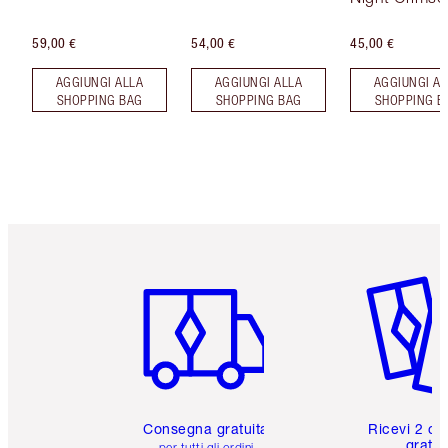
59,00 €
54,00 €
45,00 €
AGGIUNGI ALLA
AGGIUNGI ALLA
AGGIUNGI AL
SHOPPING BAG
SHOPPING BAG
SHOPPING B
Articolo 1 di 6
Articolo
Consegna gratuita
Ricevi 2 ca
gratuit
per tutti gli ordini