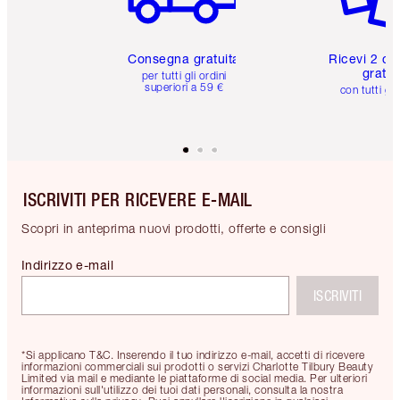
Consegna gratuita
Ricevi 2 ca
gratuit
per tutti gli ordini
superiori a 59 €
con tutti gli
ISCRIVITI PER RICEVERE E-MAIL
Scopri in anteprima nuovi prodotti, offerte e consigli
Indirizzo e-mail
ISCRIVITI
*Si applicano T&C. Inserendo il tuo indirizzo e-mail, accetti di ricevere
informazioni commerciali sui prodotti o servizi Charlotte Tilbury Beauty
Limited via mail e mediante le piattaforme di social media. Per ulteriori
informazioni sull'utilizzo dei tuoi dati personali, consulta la nostra