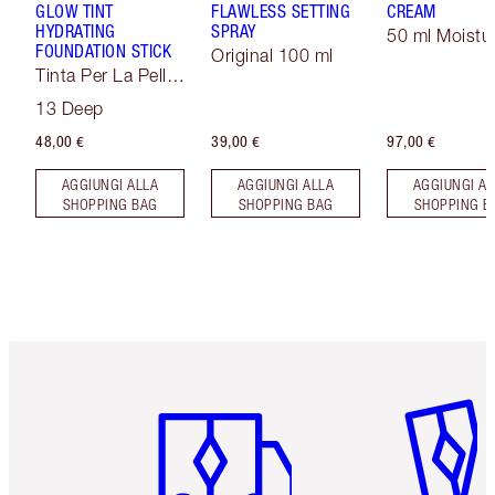
GLOW TINT
FLAWLESS SETTING
CREAM
HYDRATING
SPRAY
50 ml Moistur
FOUNDATION STICK
Original 100 ml
Tinta Per La Pelle
Soft Focus
13 Deep
48,00 €
39,00 €
97,00 €
AGGIUNGI ALLA
AGGIUNGI ALLA
AGGIUNGI AL
SHOPPING BAG
SHOPPING BAG
SHOPPING B
Articolo 1 di 6
Articolo