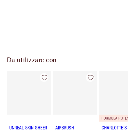
Discover
how to apply pressed powder
to make your
complexion look airbrushed + flawless.
Da utilizzare con
FORMULA POTENZ
UNREAL SKIN SHEER
AIRBRUSH
CHARLOTTE'S 