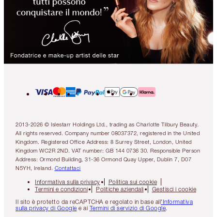
2013-2026 © Islestarr Holdings Ltd., trading as Charlotte Tilbury Beauty.
All rights reserved. Company number 08037372, registered in the United
Kingdom. Registered Office Address: 8 Surrey Street, London, United
Kingdom WC2R 2ND. VAT number: GB 144 0736 30. Responsible Person
Address: Ormond Building, 31-36 Ormond Quay Upper, Dublin 7, D07
N5YH, Ireland.
Contattaci
Informativa sulla privacy
Politica sui cookie
Termini e condizioni
Politiche aziendali
Gestisci i cookie
Il sito è protetto da reCAPTCHA e regolato in base all
'Informativa
sulla privacy di Google
e ai
Termini di servizio di Google
.