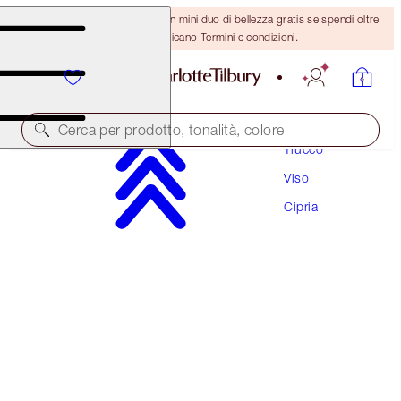
ULTIMA OCCASIONE! Ricevi un mini duo di bellezza gratis se spendi oltre
110 €! Si applicano Termini e condizioni.
Cerca per prodotto, tonalità, colore
Trucco
Viso
AIRBRUSH FLAWLESS FINISH
Cipria
4 DEEP
54,00 €
(
67,50 €
/
10
g
)