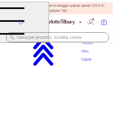
Ricevi un pennello per bronzer in omaggio quando spendi 120 €! Si
applicano T&C.
Cerca per prodotto, tonalità, colore
Trucco
Viso
AIRBRUSH BRIGHTENING FLAWLESS FINISH
Cipria
TAN - DEEP TRAVEL
29,50 €