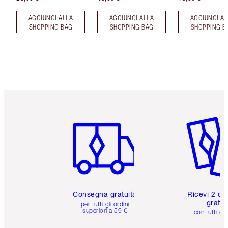
AGGIUNGI ALLA
AGGIUNGI ALLA
AGGIUNGI AL
SHOPPING BAG
SHOPPING BAG
SHOPPING B
Articolo 1 di 6
Articolo
Consegna gratuita
Ricevi 2 ca
gratuit
per tutti gli ordini
superiori a 59 €
con tutti gli