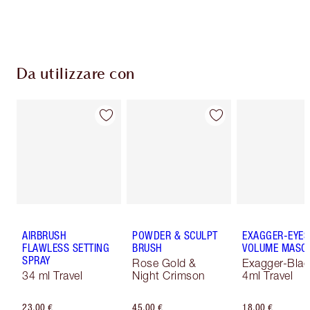
Scegli 2 campioni gratuiti al momento del
pagamento
Da utilizzare con
AIRBRUSH
POWDER & SCULPT
EXAGGER-EYES
FLAWLESS SETTING
BRUSH
VOLUME MASC
SPRAY
Rose Gold &
Exagger-Blac
34 ml Travel
Night Crimson
4ml Travel
23,00 €
45,00 €
18,00 €