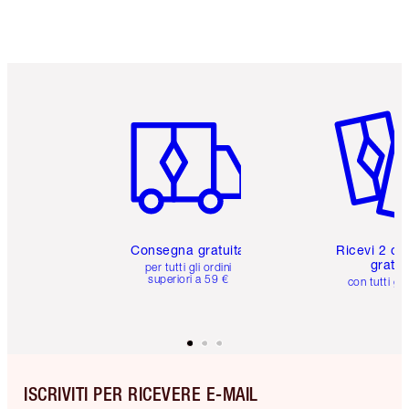
Scegli 2 campioni gratuiti al momento del
pagamento
Articolo 1 di 6
Articolo
Consegna gratuita
Ricevi 2 ca
gratuit
per tutti gli ordini
superiori a 59 €
con tutti gli
ISCRIVITI PER RICEVERE E-MAIL