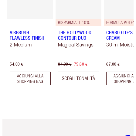
RISPARMIA IL 10%
FORMULA POTENZ
AIRBRUSH
THE HOLLYWOOD
CHARLOTTE'S 
FLAWLESS FINISH
CONTOUR DUO
CREAM
2 Medium
Magical Savings
30 ml Moistur
54,00 €
84,00 €
75,60 €
67,00 €
AGGIUNGI ALLA
AGGIUNGI AL
SCEGLI TONALITÀ
SHOPPING BAG
SHOPPING B
Articolo 1 di 6
Articolo