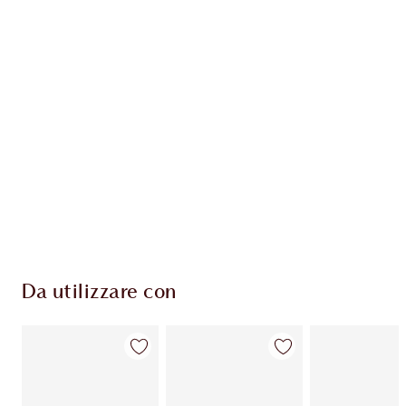
ESCLUSIVE CHARLOTTE TILBURY
Il club fedeltà Charlotte's Darlings. Guadagna
Monete Fedeltà ogni volta che acquisti!
Consegna standard gratuita per gli ordini
superiori a 59,00 €
Scegli 2 campioni gratuiti al momento del
pagamento
Da utilizzare con