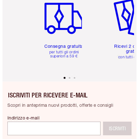
Consegna gratuita
Ricevi 2 ca
gratuit
per tutti gli ordini
superiori a 59 €
con tutti gli
ISCRIVITI PER RICEVERE E-MAIL
Scopri in anteprima nuovi prodotti, offerte e consigli
Indirizzo e-mail
ISCRIVITI