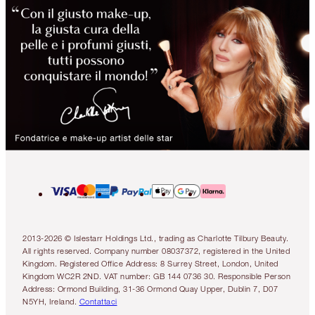
2013-2026 © Islestarr Holdings Ltd., trading as Charlotte Tilbury Beauty.
All rights reserved. Company number 08037372, registered in the United
Kingdom. Registered Office Address: 8 Surrey Street, London, United
Kingdom WC2R 2ND. VAT number: GB 144 0736 30. Responsible Person
Address: Ormond Building, 31-36 Ormond Quay Upper, Dublin 7, D07
N5YH, Ireland.
Contattaci