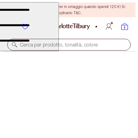
Ricevi un pennello per bronzer in omaggio quando spendi 120 €! Si
applicano T&C.
Cerca per prodotto, tonalità, colore
AIRBRUSH FLAWLESS SETTING SPRAY XL &
MINI DUO
FACE KIT
83,00 €
78,85 €