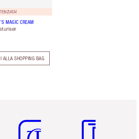
TENZIATA!
'S MAGIC CREAM
sturiser
I ALLA SHOPPING BAG
Articolo 5 di 6
Articolo 6 di 6