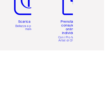
Scarica l'app
Prenota una
consulenza
Bellezza a portata di
online
mano
individuale
i
Con i Pro Make-up
Artist di Charlotte.