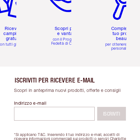
Ricevi 2
Scopri premi
Completa il
campioni
e vantaggi
tuo profilo
gratuiti
beauty
con il Programma
Fedeltà di Charlotte
on tutti gli ordini
per ottenere consigl
personalizzati
ISCRIVITI PER RICEVERE E-MAIL
Scopri in anteprima nuovi prodotti, offerte e consigli
Indirizzo e-mail
ISCRIVITI
*Si applicano T&C. Inserendo il tuo indirizzo e-mail, accetti di
ricevere informazioni commerciali sui prodotti o servizi Charlotte