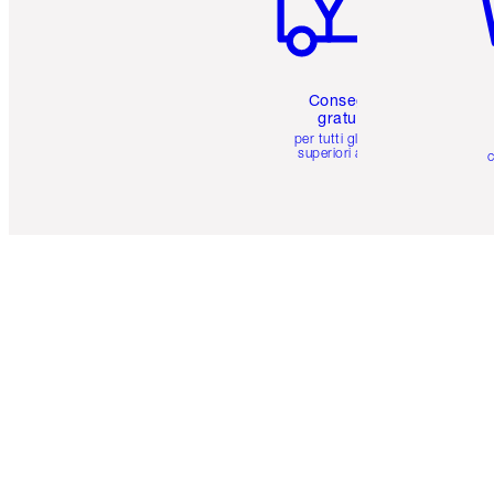
Consegna
gratuita
per tutti gli ordini
superiori a 59 €
c